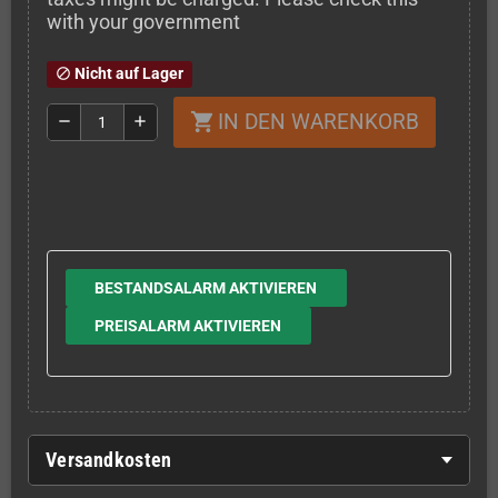
with your government
Nicht auf Lager
block
IN DEN WARENKORB
shopping_cart
remove
add
BESTANDSALARM AKTIVIEREN
PREISALARM AKTIVIEREN
Versandkosten