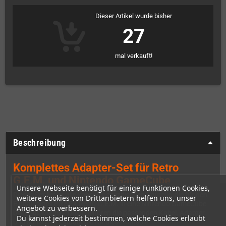
Dieser Artikel wurde bisher
27
mal verkauft!
Beschreibung
Komplettes Adapter-Set für Retro
G.E.M. und Nintendo GameCube
Unsere Webseite benötigt für einige Funktionen Cookies,
Dieses Set liefert alle konsolenspezifischen Bauteile, die für den
weitere Cookies von Drittanbietern helfen uns, unser
Einbau eines PixelFX Retro G.E.M. in eine Nintendo GameCube
Angebot zu verbessern.
benötigt werden. Dazu gehören die passenden Kabel, Adapter
Du kannst jederzeit bestimmen, welche Cookies erlaubt
und sonstigen Einbauteile für diese Konsole.