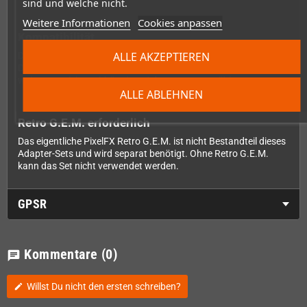
sind und welche nicht.
Weitere Informationen
Cookies anpassen
Kompatibilität
ALLE AKZEPTIEREN
Das Set ist mit allen GameCube-Platinenrevisionen kompatibel.
Du musst daher innerhalb dieses unterstützten Bereichs kein
weiteres revisionsabhängiges Adapterset auswählen.
ALLE ABLEHNEN
Retro G.E.M. erforderlich
Das eigentliche PixelFX Retro G.E.M. ist nicht Bestandteil dieses
Adapter-Sets und wird separat benötigt. Ohne Retro G.E.M.
kann das Set nicht verwendet werden.
GPSR
Kommentare
(0)
chat
Willst Du nicht den ersten schreiben?
edit