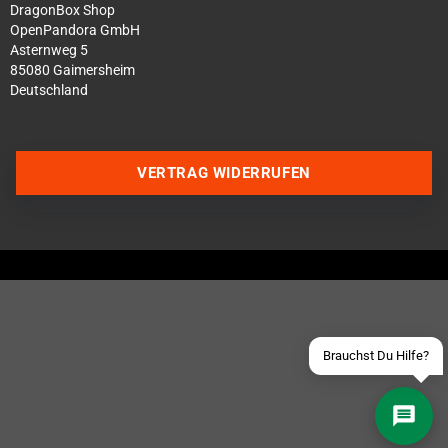
DragonBox Shop
OpenPandora GmbH
Asternweg 5
85080 Gaimersheim
Deutschland
Über WhatsApp schreiben
VERTRAG WIDERRUFEN
Über Telegram schreiben
Discord Server beitreten
Facebook Messenger
Schick uns eine eMail
Brauchst Du Hilfe?