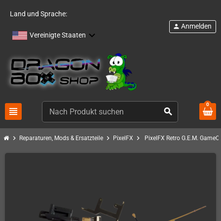
Land und Sprache:
Anmelden
person
Vereinigte Staaten
0
view_headline
search
chevron_right
chevron_right
chevron_right
Reparaturen, Mods & Ersatzteile
PixelFX
PixelFX Retro G.E.M. GameC