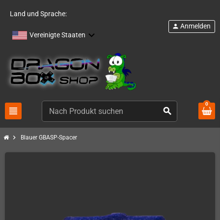
Land und Sprache:
Anmelden
person
Vereinigte Staaten
0
view_headline
search
chevron_right
Blauer GBASP-Spacer