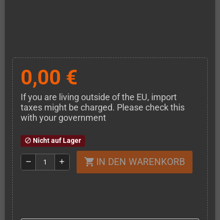
0,00 €
If you are living outside of the EU, import
taxes might be charged. Please check this
with your government
Nicht auf Lager
block
IN DEN WARENKORB
shopping_cart
remove
add