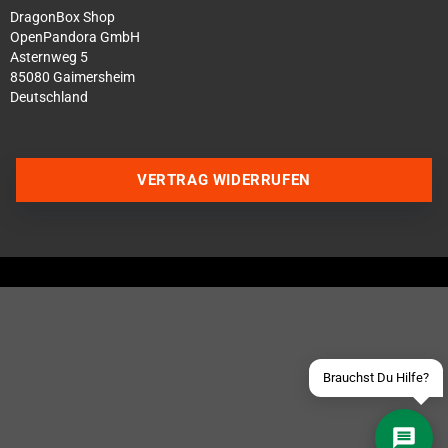
DragonBox Shop
OpenPandora GmbH
Asternweg 5
85080 Gaimersheim
Deutschland
VERTRAG WIDERRUFEN
Über WhatsApp schreiben
Über Telegram schreiben
Discord Server beitreten
Facebook Messenger
Schick uns eine eMail
Brauchst Du Hilfe?