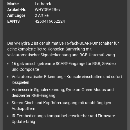
Marke
Lotharek
Artikel-Nr.
WHYDRA2Rev
Auf Lager
2 Artikel
EAN13
4260416652224
Der W-Hydra 2 ist der ultimative 16-fach-SCART-Umschalter für
deine komplette Retro-Konsolen-Sammlung mit
vollautomatischer Signalerkennung und RGB-Unterstützung.
16 galvanisch getrennte SCART-Eingänge für RGB, S-Video
und Composite
Vollautomatische Erkennung - Konsole einschalten und sofort
losspielen
Verbesserte Signalerkennung, Sync-on-Green-Modus und
dedizierter RGB-Eingang
Stereo-Cinch und Kopfhörerausgang mit unabhängigen
Audiopuffern
IR-Fernbedienungs-kompatibel, erweiterbar und Firmware-
Update-fähig