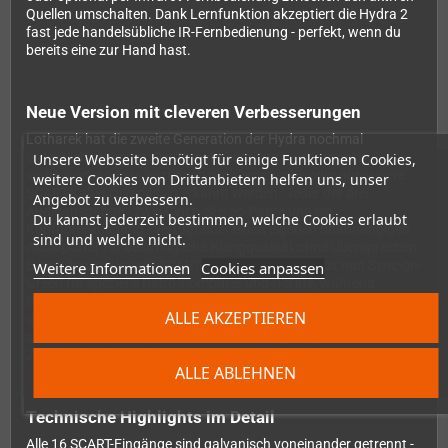
Quellen umschalten. Dank Lernfunktion akzeptiert die Hydra 2
fast jede handelsübliche IR-Fernbedienung - perfekt, wenn du
bereits eine zur Hand hast.
Neue Version mit cleveren Verbesserungen
Lotharek hat die zweite Generation der Hydra nochmal
ordentlich optimiert: Die Signalerkennung wurde massiv
Unsere Webseite benötigt für einige Funktionen Cookies,
verbessert, sodass jetzt auch problematische oder günstigere
weitere Cookies von Drittanbietern helfen uns, unser
SCART-Kabel zuverlässig erkannt werden. Jeder der drei
Angebot zu verbessern.
Audioausgänge - zwei Cinch-Stereo-Paare und ein
Du kannst jederzeit bestimmen, welche Cookies erlaubt
Kopfhörerausgang - verfügt über einen eigenen unabhängigen
sind und welche nicht.
Audiopuffer für bestmögliche Klangqualität ohne Übersprechen.
Besonders praktisch: SCART-Eingang 2 unterstützt nun Sync-on-
Weitere Informationen
Cookies anpassen
Green für spezielle Retro-Computer und Geräte, während
Eingang 8 über einen dedizierten RGB-Modus für Amstrad CPC
ALLE AKZEPTIEREN
und ZX Spectrum verfügt. Zusätzliche Schutzschaltungen an
allen Eingängen sorgen für maximale Langlebigkeit und
Zuverlässigkeit im Dauerbetrieb.
ALLE ABLEHNEN
Technische Highlights im Detail
Alle 16 SCART-Eingänge sind galvanisch voneinander getrennt -