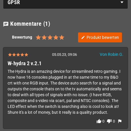
GPSR
Kommentare
(1)
chat
Bewertung
Produkt bewerten
edit
Von Robin G.
05.05.23, 09:06
W-hydra 2 v.2.1
The Hydra is an amazing device for streamlined retro gaming. I
now have 16 consoles plugged in at the same time to my B&O
crt with one RGB input. The device auto search for a signal and
outputs the console thats on to the tv automatically and seems
to deal with all types of signals with no issue. (I have RGB,
composite and s-video via scart, pal and NTSC consoles). The
LED effect when the switch is searching also is cool to look at!
Shure it's a lot of money, but it really is a quality product.
thumb_up
thumb_down
flag
0
0