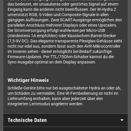
das bedeutet, ein unsauberes oder gestörtes Signal auf einem
Eingang kann die anderen nicht beeinflussen. Der W-Hydra 2
unterstützt RGB, S-Video und Composite-Signale in allen
gängigen Auflösungen. Zwei SCART-Ausgänge ermöglichen den
parallelen Anschluss mehrerer Displays oder eines Upscalers.
Die Stromversorgung erfolgt wahlweise per Micro-USB
(mindestens 1A empfohlen) oder klassischem Barrel-Stecker
(7,5-9V DC). Das elegante transparente Plexiglas-Gehäuse sieht
nicht nur edel aus, sondern lässt auch den AVR-Mikrocontroller
im Inneren sehen - dieser ermöglicht bei Bedarf zukünftige
Firmware-Updates. Per TTL/75Ohm-Schalter kannst du die
Sync-Ausgabe optimal an dein Display anpassen.
Wichtiger Hinweis
Schließe Geräte bitte nur bei ausgeschalteter Hydra an oder ab,
um Schäden zu vermeiden. Eine IR-Fernbedienung ist nicht im
Lieferumfang enthalten, kann aber jederzeit über den
integrierten Lernmodus angelernt werden.
Technische Daten