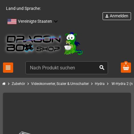
Land und Sprache:
Anmelden
person
Vereinigte Staaten
0
view_headline
search
chevron_right
chevron_right
chevron_right
chevron_right
Zubehör
Videokonverter, Scaler & Umschalter
Hydra
W-Hydra 2 (ne