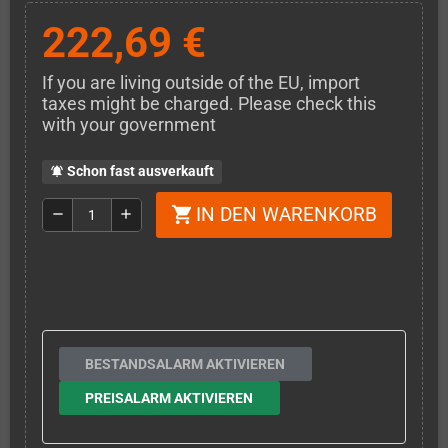
222,69 €
If you are living outside of the EU, import
taxes might be charged. Please check this
with your government
Schon fast ausverkauft
notifications_active
IN DEN WARENKORB
shopping_cart
remove
add
BESTANDSALARM AKTIVIEREN
PREISALARM AKTIVIEREN