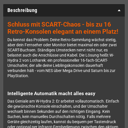
Beschreibung
Schluss mit SCART-Chaos - bis zu 16
Retro-Konsolen elegant an einem Platz!
Du kennst das Problem: Deine Retro-Sammlung wächst stetig,
aber dein Fernseher oder Monitor bietet maximal ein oder zwei
SCART-Buchsen. Ständiges Umstecken nervt nicht nur, es
belastet auch die Anschlüsse und Kabel. Die Lösung heißt W-
Hydra 2 von Lotharek: ein professioneller 16-fach-SCART-
Umschalter, der alle deine Lieblingskonsolen dauerhaft
verbunden hält - vom NES über Mega Drive und Saturn bis zur
PlayStation.
Intelligente Automatik macht alles easy
Das Geniale am W-Hydra 2: Er arbeitet vollautomatisch. Einfach
die gewünschte Konsole einschalten, und der Umschalter
wechselt binnen Sekunden auf den richtigen Eingang. Kein
Suchen, kein manuelles Durchschalten nötig. Falls mehrere
Geräte gleichzeitig laufen, kannst du bequem per Tastendruck
oder optional per Infrarot-Fernbedienung zwischen den aktiven