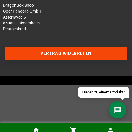
DragonBox Shop
OpenPandora GmbH
Asternweg 5
85080 Gaimersheim
Deutschland
Über WhatsApp schreiben
Über Telegram schreiben
VERTRAG WIDERRUFEN
Discord Server beitreten
Facebook Messenger
Schick uns eine eMail
Fragen zu einem Produkt?