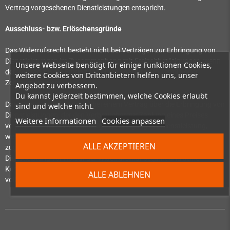
Vertrag vorgesehenen Dienstleistungen entspricht.
Ausschluss- bzw. Erlöschensgründe
Das Widerrufsrecht besteht nicht bei Verträgen zur Erbringung von
Dienstleistungen im Zusammenhang mit Freizeitbetätigungen, wenn
Unsere Webseite benötigt für einige Funktionen Cookies,
der Vertrag für die Erbringung einen spezifischen Termin oder
weitere Cookies von Drittanbietern helfen uns, unser
Zeitraum vorsieht.
Angebot zu verbessern.
Du kannst jederzeit bestimmen, welche Cookies erlaubt
Das Widerrufsrecht erlischt bei einem Vertrag über die Erbringung von
sind und welche nicht.
Dienstleistungen, der den Verbraucher zur Zahlung eines Preises
Weitere Informationen
Cookies anpassen
verpflichtet, mit der vollständigen Erbringung der Dienstleistung,
wenn der Verbraucher vor Beginn der Erbringung ausdrücklich
ALLE AKZEPTIEREN
zugestimmt hat, dass der Unternehmer mit der Erbringung der
Dienstleistung vor Ablauf der Widerrufsfrist beginnt und seine
Kenntnis davon bestätigt hat, dass sein Widerrufsrecht mit
ALLE ABLEHNEN
vollständiger Vertragserfüllung durch den Unternehmer erlischt.