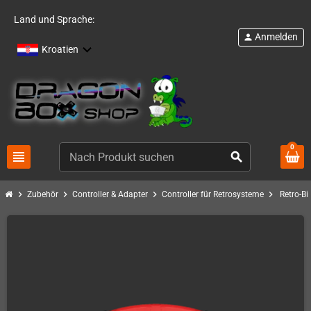
Land und Sprache:
Anmelden
person
Kroatien
0
view_headline
search
chevron_right
chevron_right
chevron_right
chevron_right
Zubehör
Controller & Adapter
Controller für Retrosysteme
Retro-B