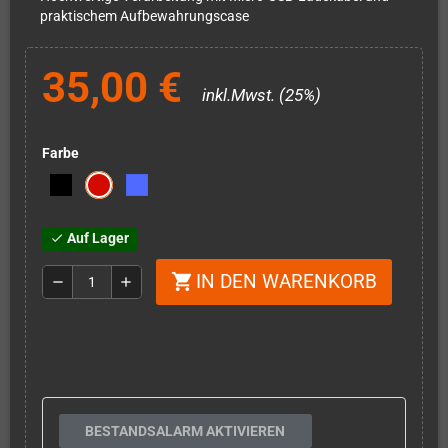
praktischem Aufbewahrungscase
35,00 €
inkl.Mwst. (25%)
Farbe
Auf Lager
check
IN DEN WARENKORB
shopping_cart
remove
add
BESTANDSALARM AKTIVIEREN