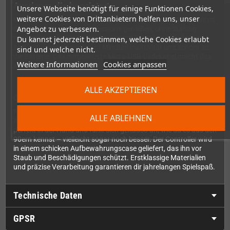
Ausdauer, die begeistert
Unsere Webseite benötigt für einige Funktionen Cookies,
weitere Cookies von Drittanbietern helfen uns, unser
Mit einer Akkulaufzeit von bis zu 30 Stunden pro Ladung kannst
Angebot zu verbessern.
du ausgedehnte Gaming-Sessions genießen, ohne ständig
nachladen zu müssen. Der intelligente Schlafmodus aktiviert
Du kannst jederzeit bestimmen, welche Cookies erlaubt
sich automatisch nach fünf Minuten Inaktivität und schont so
sind und welche nicht.
die Batterie. Das mitgelieferte Micro-USB-Ladekabel macht das
Weitere Informationen
Cookies anpassen
Aufladen zum Kinderspiel.
ALLE AKZEPTIEREN
Qualität bis ins Detail
Retro-Bit hat beim Design und der Verarbeitung keine
ALLE ABLEHNEN
Kompromisse gemacht. Das klassische 6-Button-Layout sitzt
perfekt in der Hand und fühlt sich genauso an, wie du es aus den
90ern kennst – vielleicht sogar noch besser. Der Controller wird
in einem schicken Aufbewahrungscase geliefert, das ihn vor
Staub und Beschädigungen schützt. Erstklassige Materialien
und präzise Verarbeitung garantieren dir jahrelangen Spielspaß.
Technische Daten
GPSR