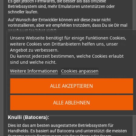
Es gibt jedoch Firmwares, die besser als das offizielle
Betriebssystem sind, mehr Emulatoren unterstützen oder
schneller laufen.
Auf Wunsch der Entwickler können wir diese zwar nicht
vorinstallieren, aber wir empfehlen trotzdem, dass Du sie Dir mal
anschaust (es lohnt sich!)
Unsere Webseite benötigt für einige Funktionen Cookies,
weitere Cookies von Drittanbietern helfen uns, unser
Hier ist der Unterschied zwischen den Betriebssystemen, die du
Angebot zu verbessern.
wählen kannst:
Du kannst jederzeit bestimmen, welche Cookies erlaubt
sind und welche nicht.
StockOS:
Weitere Informationen
Cookies anpassen
Dies ist das Standardbetriebssystem, das von Anbernic geliefert
wird. Es ist im Großen und Ganzen einfach zu benutzen und
ALLE AKZEPTIEREN
unterstützt die meisten klassischen Systeme.
Allerdings ist es hauptsächlich auf Konsolen ausgerichtet und
enthält keine Emulatoren für Systeme wie den C64.
ALLE ABLEHNEN
Knulli (Batocera):
Dies ist das am besten ausgestattete Betriebssystem für
Handhelds. Es basiert auf Batocera und unterstützt die meisten