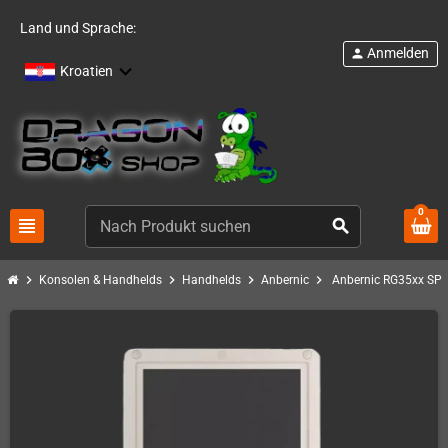
Land und Sprache:
Anmelden
person
Kroatien
0
view_headline
search
chevron_right
chevron_right
chevron_right
chevron_right
Konsolen & Handhelds
Handhelds
Anbernic
Anbernic RG35xx SP H