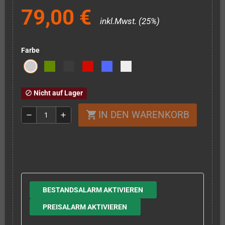
79,00 €
inkl.Mwst. (25%)
Farbe
Nicht auf Lager
block
IN DEN WARENKORB
shopping_cart
remove
add
BESTANDSALARM AKTIVIEREN
PREISALARM AKTIVIEREN