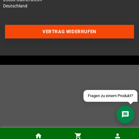
Deutschland
VERTRAG WIDERRUFEN
Über WhatsApp schreiben
Über Telegram schreiben
Discord Server beitreten
Facebook Messenger
Schick uns eine eMail
Fragen zu einem Produkt?
Anbernic RG35xx SP Handheld (inkl. Tragetasche und SD-Karte)