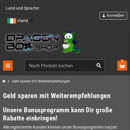
Land und Sprache:
Anmelden
person
Irland
0
view_headline
search
chevron_right
Geld sparen mit Weiterempfehlungen
Geld sparen mit Weiterempfehlungen
Unsere Bonusprogramm kann Dir große
Rabatte einbringen!
Alle registrierten Kunden können unser Bonusprogramm nutzen.