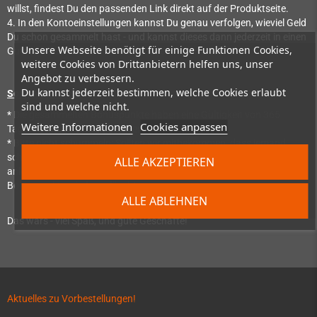
willst, findest Du den passenden Link direkt auf der Produktseite.
4. In den Kontoeinstellungen kannst Du genau verfolgen, wieviel Geld
Du schon gesammelt hast - und kannst dieses dann jederzeit in einen
Unsere Webseite benötigt für einige Funktionen Cookies,
Gutschein umwandeln und günstiger bei uns einkaufen!
weitere Cookies von Drittanbietern helfen uns, unser
Angebot zu verbessern.
Du kannst jederzeit bestimmen, welche Cookies erlaubt
So gehts nicht:
sind und welche nicht.
* Die gesammelten Bonuspunkte haben eine Gültigkeit von 365
Weitere Informationen
Cookies anpassen
Tagen. Danach verfällt der Wert.
* Bitte nicht schummeln: Sollten wir mitbekommen, dass jemand
schummelt (also z.B. mehrere Kundenaccounts und eMail-Adressen
ALLE AKZEPTIEREN
anlegt, um sich selber weiterzuempfehlen), dann werden diese
Bonuspunkte wieder gelöscht.
ALLE ABLEHNEN
Das wars - viel Spaß, und gute Geschäfte!
Aktuelles zu Vorbestellungen!