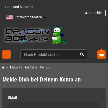
Land und Sprache:
Anmelden
person
Vereinigte Staaten
0
view_headline
search
chevron_right
Melde Dich bei Deinem Konto an
Melde Dich bei Deinem Konto an
EMail