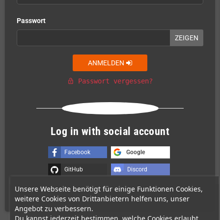
Passwort
ZEIGEN
ANMELDEN
Passwort vergessen?
lock_open
Oder melden Sie sich mit an
Log in with social account
Facebook
Google
GitHub
Discord
Unsere Webseite benötigt für einige Funktionen Cookies,
weitere Cookies von Drittanbietern helfen uns, unser
Angebot zu verbessern.
Du kannst jederzeit bestimmen, welche Cookies erlaubt