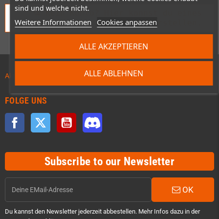
sind und welche nicht.
Kein Konto? Hier kannst du eines
person_add
Weitere Informationen
Cookies anpassen
erstellen.
ALLE AKZEPTIEREN
ALLE ABLEHNEN
Aktuelles zu Vorbestellungen!
FOLGE UNS
Facebook
Twitter
YouTube
Discord
Subscribe to our Newsletter
OK
Du kannst den Newsletter jederzeit abbestellen. Mehr Infos dazu in der