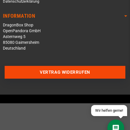
Datenschutzerklärung
INFORMATION
DragonBox Shop
OpenPandora GmbH
Asternweg 5
85080 Gaimersheim
Deutschland
Über WhatsApp schreiben
Über Telegram schreiben
VERTRAG WIDERRUFEN
Discord Server beitreten
Facebook Messenger
Schick uns eine eMail
Wir helfen gerne!