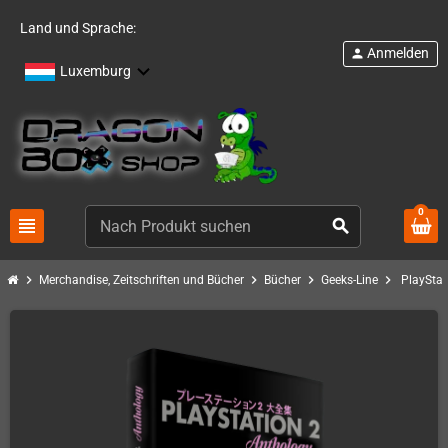
Land und Sprache:
Anmelden
person
Luxemburg
0
view_headline
search
chevron_right
chevron_right
chevron_right
chevron_right
Merchandise, Zeitschriften und Bücher
Bücher
Geeks-Line
PlayStat