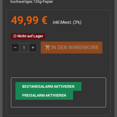
hochwertiges 135g-Papier
49,99 €
inkl.Mwst. (3%)
Nicht auf Lager
block
IN DEN WARENKORB
shopping_cart
remove
add
BESTANDSALARM AKTIVIEREN
PREISALARM AKTIVIEREN