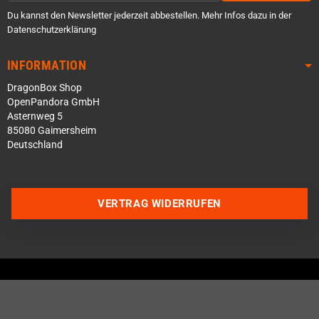
Du kannst den Newsletter jederzeit abbestellen. Mehr Infos dazu in der
Datenschutzerklärung
INFORMATION
DragonBox Shop
OpenPandora GmbH
Asternweg 5
85080 Gaimersheim
Deutschland
Über WhatsApp schreiben
VERTRAG WIDERRUFEN
Über Telegram schreiben
Discord Server beitreten
Facebook Messenger