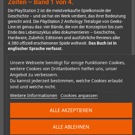
Zeiten – Band 1 von 4.
Die PlayStation 2 ist die meistverkaufte Spielkonsole der
Geschichte – und sie hat ein Werk verdient, das ihrer Bedeutung
gerecht wird. Die
PlayStation 2 Anthology Tetralogie
von Geeks-
Line ist genau das: vier Bände, die von der Konzeption bis zum
Ende des Lebenszyklus alles dokumentieren – Geschichte,
Hardware, Zubehör, Editionen und ausführliche Reviews aller
4.380 offiziell erschienenen Spiele weltweit.
Das Buch ist in
englischer Sprache verfasst.
Unsere Webseite benötigt für einige Funktionen Cookies,
Was Band 1 enthält
weitere Cookies von Drittanbietern helfen uns, unser
Angebot zu verbessern.
Der erste Band legt das Fundament: Er beleuchtet die
Du kannst jederzeit bestimmen, welche Cookies erlaubt
Entstehungsgeschichte der PS2, die Entscheidungen von Sony,
sind und welche nicht.
die die Konsole zu einem technologischen und kommerziellen
Phänomen gemacht haben, und die Begeisterung rund um ihre
Weitere Informationen
Cookies anpassen
Ankündigung – einschließlich der Pre-Launch-Events in Japan
und den USA.
ALLE AKZEPTIEREN
Das Hardware-Kapitel taucht tief in die Architektur der Konsole
ein und erklärt, was den Emotion Engine-Prozessor so
revolutionär machte. Dazu kommen alle offiziell weltweit
ALLE ABLEHNEN
veröffentlichten PS2-Spiele von A bis zum Beginn von H – mit
detaillierten Reviews – sowie ein eigener Abschnitt zu