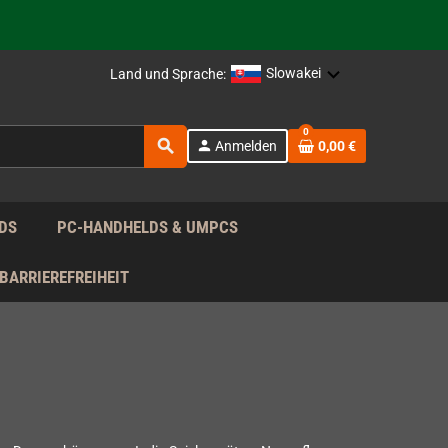
rag nach!
Slowakei
Land und Sprache:
rag nach!
0
search
person
Anmelden
0,00 €
rag nach!
DS
PC-HANDHELDS & UMPCS
BARRIEREFREIHEIT