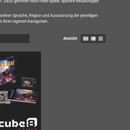
. Dazu gehören neue Indie-Spiele, spätere Neuauflagen
tehen Sprache, Region und Ausstattung der jeweiligen
 ihren eigenen Kategorien.
view_comfy
view_list
view_headline
Ansicht