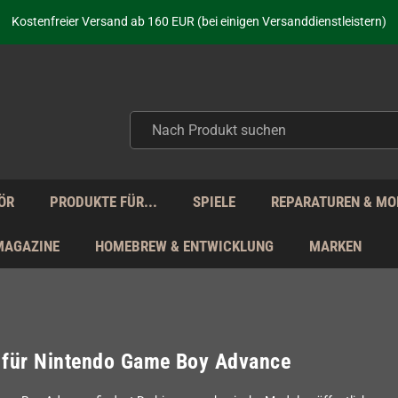
aufen nicht nur - wir KENNEN unsere Produkte. Du brauchst Hilfe? Dann f
Kostenfreier Versand ab 160 EUR (bei einigen Versanddienstleistern)
Seit über 20 Jahren Deine Anlaufstelle für neue Retro-Hardware!
Täglicher Versand Mo - Fr aus Deutschland - zollfrei innerhalb der EU!
aufen nicht nur - wir KENNEN unsere Produkte. Du brauchst Hilfe? Dann f
Kostenfreier Versand ab 160 EUR (bei einigen Versanddienstleistern)
Seit über 20 Jahren Deine Anlaufstelle für neue Retro-Hardware!
Täglicher Versand Mo - Fr aus Deutschland - zollfrei innerhalb der EU!
aufen nicht nur - wir KENNEN unsere Produkte. Du brauchst Hilfe? Dann f
ÖR
PRODUKTE FÜR...
SPIELE
REPARATUREN & MO
MAGAZINE
HOMEBREW & ENTWICKLUNG
MARKEN
 für Nintendo Game Boy Advance