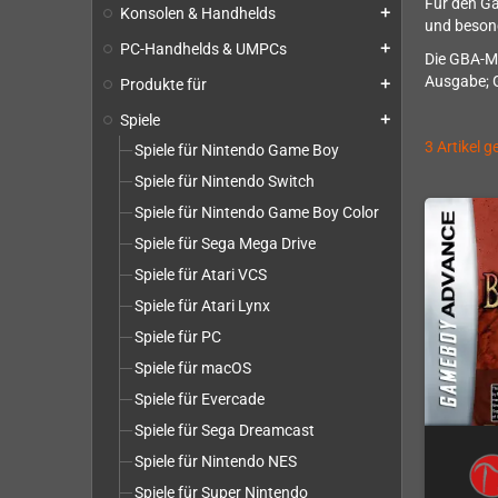
Für den Ga
Konsolen & Handhelds
add
und besond
PC-Handhelds & UMPCs
add
Die GBA-Mo
Ausgabe; G
Produkte für
add
Spiele
add
3 Artikel 
Spiele für Nintendo Game Boy
Spiele für Nintendo Switch
Spiele für Nintendo Game Boy Color
Spiele für Sega Mega Drive
Spiele für Atari VCS
Spiele für Atari Lynx
Spiele für PC
Spiele für macOS
Spiele für Evercade
Spiele für Sega Dreamcast
Spiele für Nintendo NES
Spiele für Super Nintendo