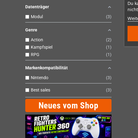
Du k
Datenträger
nicht
Modul
3
Weit
Genre
Action
2
Kampfspiel
1
RPG
1
Markenkompatibilität
Nintendo
3
Best sales
3
Neues vom Shop