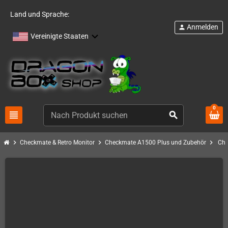
Land und Sprache:
Anmelden
person
Vereinigte Staaten
0
view_headline
search
chevron_right
chevron_right
chevron_right
Checkmate & Retro Monitor
Checkmate A1500 Plus und Zubehör
Che