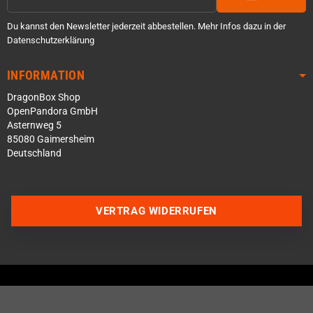
Du kannst den Newsletter jederzeit abbestellen. Mehr Infos dazu in der
Datenschutzerklärung
INFORMATION
DragonBox Shop
OpenPandora GmbH
Asternweg 5
85080 Gaimersheim
Deutschland
Über WhatsApp schreiben
VERTRAG WIDERRUFEN
Über Telegram schreiben
Discord Server beitreten
Facebook Messenger