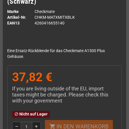
(Schwarz)
Marke
Checkmate
Artikel-Nr.
CHKM-MATXMITXBLK
EAN13
4260416655140
Eine Ersatz-Rückblende für das Checkmate A1500 Plus
Gehäuse.
37,82 €
If you are living outside of the EU, import
taxes might be charged. Please check this
with your government
Nicht auf Lager
block
IN DEN WARENKORB
shopping_cart
remove
add