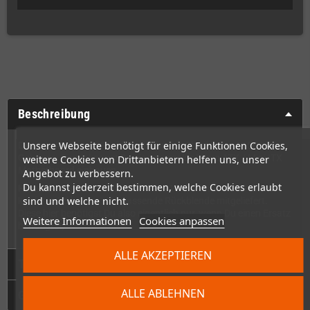
Beschreibung
Unsere Webseite benötigt für einige Funktionen Cookies,
Dies ist eine Ersatz-Rückblende für das Checkmate A1500 Plus
Gehäuse. Damit kannst Du eine normales Micro ATX / Mini ITX
weitere Cookies von Drittanbietern helfen uns, unser
Motherboard einbauen.
Angebot zu verbessern.
Du kannst jederzeit bestimmen, welche Cookies erlaubt
Hinweis
: Wenn Du ein Checkmate A1500 Plus Basis-Gehäuse
sind und welche nicht.
kaufst, wird bereits eine passende Rückblende mitgeliefert.
Diese hier benötigst Du also eigentlich nur, wenn Du einen Ersatz
Weitere Informationen
Cookies anpassen
benötigtst,
ALLE AKZEPTIEREN
Technische Daten
ALLE ABLEHNEN
GPSR