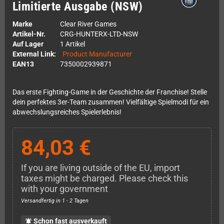
Limitierte Ausgabe (NSW)
Marke
Clear River Games
Artikel-Nr.
CRG-HUNTERX-LTD-NSW
Auf Lager
1 Artikel
External Link:
Product Manufacturer
EAN13
7350002939871
Das erste Fighting-Game in der Geschichte der Franchise! Stelle
dein perfektes 3er-Team zusammen! Vielfältige Spielmodi für ein
abwechslungsreiches Spielerlebnis!
84,03 €
If you are living outside of the EU, import
taxes might be charged. Please check this
with your government
Versandfertig in 1 - 2 Tagen
Schon fast ausverkauft
notifications_active