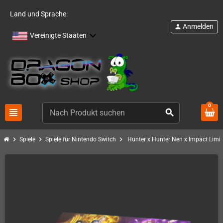
Land und Sprache:
Anmelden
person
Vereinigte Staaten
0
view_headline
search
chevron_right
chevron_right
chevron_right
Spiele
Spiele für Nintendo Switch
Hunter x Hunter Nen x Impact Limi