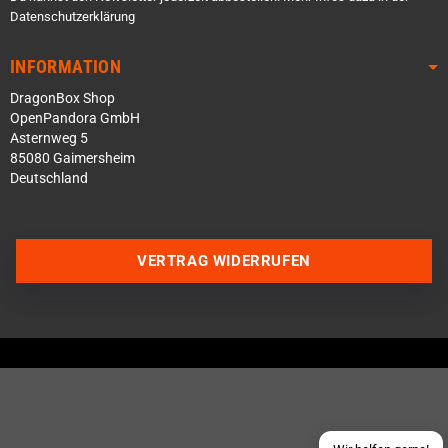
Datenschutzerklärung
INFORMATION
DragonBox Shop
OpenPandora GmbH
Asternweg 5
85080 Gaimersheim
Deutschland
Über WhatsApp schreiben
VERTRAG WIDERRUFEN
Über Telegram schreiben
Discord Server beitreten
Facebook Messenger
Schick uns eine eMail