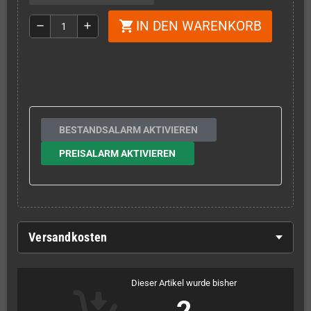
IN DEN WARENKORB
shopping_cart
remove
add
BESTANDSALARM AKTIVIEREN
PREISALARM AKTIVIEREN
Versandkosten
Dieser Artikel wurde bisher