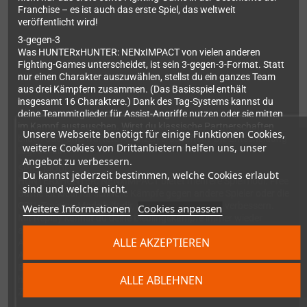
Franchise – es ist auch das erste Spiel, das weltweit
veröffentlicht wird!
3-gegen-3
Was HUNTERxHUNTER: NENxIMPACT von vielen anderen
Fighting-Games unterscheidet, ist sein 3-gegen-3-Format. Statt
nur einen Charakter auszuwählen, stellst du ein ganzes Team
aus drei Kämpfern zusammen. (Das Basisspiel enthält
insgesamt 16 Charaktere.) Dank des Tag-Systems kannst du
deine Teammitglieder für Assist-Angriffe nutzen oder sie mitten
im Kampf austauschen. Wirst du klassische Partnerschaften
Unsere Webseite benötigt für einige Funktionen Cookies,
bilden oder unerwartete Allianzen erschaffen? Die Entscheidung
weitere Cookies von Drittanbietern helfen uns, unser
liegt bei dir!
Angebot zu verbessern.
SPIELMODI
Du kannst jederzeit bestimmen, welche Cookies erlaubt
HUNTERxHUNTER: NENxIMPACT bietet mehrere Spielmodi. Free
sind und welche nicht.
Battle ist ideal für schnelle Kämpfe gegen andere Spieler oder die
CPU. Training Mode hilft dir, deine Fähigkeiten zu verbessern.
Weitere Informationen
Cookies anpassen
Mit Replay kannst du deine Lieblingskämpfe immer wieder
anschauen. Story Mode lässt dich ikonische Momente aus dem
ALLE AKZEPTIEREN
Anime von 2011 erneut erleben. Herausforderungen wie Sky
Arena oder Combo Trial bieten ständig neue Ziele und
Belohnungen. Und wenn du bereit bist, tritt online gegen
ALLE ABLEHNEN
herausragende Gegner aus der ganzen Welt an. Hast du das
Zeug dazu, der Beste zu werden?