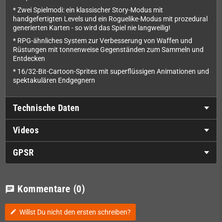
* Zwei Spielmodi: ein klassischer Story-Modus mit
handgefertigten Levels und ein Roguelike-Modus mit prozedural
generierten Karten - so wird das Spiel nie langweilig!
* RPG-ähnliches System zur Verbesserung von Waffen und
Rüstungen mit tonnenweise Gegenständen zum Sammeln und
Entdecken
* 16/32-Bit-Cartoon-Sprites mit superflüssigen Animationen und
spektakulären Endgegnern
Technische Daten
Videos
GPSR
Kommentare
(0)
chat
Willst Du nicht den ersten schreiben?
edit