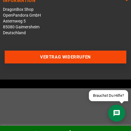
INFORMATION
DragonBox Shop
OpenPandora GmbH
Asternweg 5
85080 Gaimersheim
Deutschland
Über WhatsApp schreiben
Über Telegram schreiben
VERTRAG WIDERRUFEN
Discord Server beitreten
Facebook Messenger
Schick uns eine eMail
Brauchst Du Hilfe?