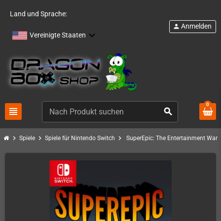
Land und Sprache:
Anmelden
person
Vereinigte Staaten
0
view_headline
search
chevron_right
chevron_right
chevron_right
Spiele
Spiele für Nintendo Switch
SuperEpic: The Entertainment War -