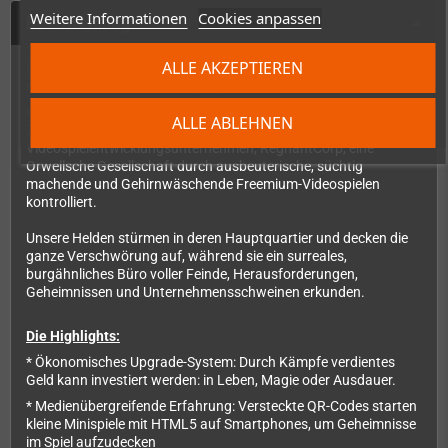
Weitere Informationen
Cookies anpassen
Beschreibung
ALLE AKZEPTIEREN
Die Badge Edition von SuperEpic wird mit einer speziellen Box
mit schönen Sammler-Badges geliefert (siehe Bild).
Wir befinden uns in einer nicht allzu fernen dystopischen
ALLE ABLEHNEN
Zukunft, in der ein einziges
Videospielentwicklungsunternehmen, RegnantCorp, eine
Orwellsche Gesellschaft durch ausbeuterische, süchtig
machende und Gehirnwäschende Freemium-Videospielen
kontrolliert.
Unsere Helden stürmen in deren Hauptquartier und decken die
ganze Verschwörung auf, während sie ein surreales,
burgähnliches Büro voller Feinde, Herausforderungen,
Geheimnissen und Unternehmensschweinen erkunden.
Die Highlights:
* Ökonomisches Upgrade-System: Durch Kämpfe verdientes
Geld kann investiert werden: in Leben, Magie oder Ausdauer.
* Medienübergreifende Erfahrung: Versteckte QR-Codes starten
kleine Minispiele mit HTML5 auf Smartphones, um Geheimnisse
im Spiel aufzudecken