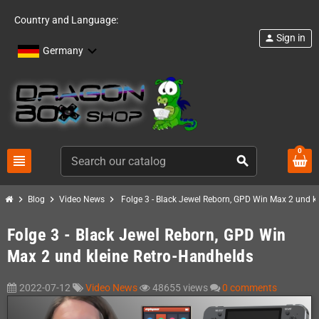
Country and Language:
Sign in
person
Germany
0
view_headline
search
chevron_right
chevron_right
chevron_right
Blog
Video News
Folge 3 - Black Jewel Reborn, GPD Win Max 2 und k
Folge 3 - Black Jewel Reborn, GPD Win
Max 2 und kleine Retro-Handhelds
2022-07-12
Video News
48655 views
0 comments