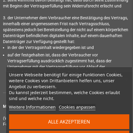
2. seine Kenntnis davon bestätigt hat, dass durch seine Zustimmung
mit Beginn der Vertragserfüllung sein Widerrufsrecht erlischt und
3. der Unternehmer dem Verbraucher eine Bestätigung des Vertrags,
innerhalb einer angemessenen Frist nach Vertragsschluss,
spätestens jedoch bei Bereitstellung der nicht auf einem körperlichen
Datenträger befindlichen digitalen Inhalte, auf einem dauerhaften
Datenträger zur Verfügung gestellt hat:
in der der Vertragsinhalt wiedergegeben ist und
auf der festgehalten ist, dass der Verbraucher vor
Vertragserfüllung ausdrücklich zugestimmt hat, dass der
Unternehmer mit der Vertragserfüllung vor Ablauf der
Widerrufsfrist beginnt, und seine Kenntnis davon bestätigt hat,
Unsere Webseite benötigt für einige Funktionen Cookies,
dass er durch seine Zustimmung mit Beginn der Vertragserfüllung
weitere Cookies von Drittanbietern helfen uns, unser
sein Widerrufsrecht verliert.
Angebot zu verbessern.
Du kannst jederzeit bestimmen, welche Cookies erlaubt
sind und welche nicht.
Weitere Informationen
Cookies anpassen
Muster-Widerrufsformular
(Wenn Sie den Vertrag widerrufen wollen, dann füllen Sie bitte dieses
ALLE AKZEPTIEREN
Formular aus und senden Sie es zurück.)