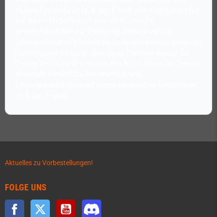
Widerruf zu erklären (z. B. per E-Mail oder Post), steht Dir
auf dieser Website auch eine elektronische
Widerrufsfunktion zur Verfügung. Diese Funktion
(„Widerrufsbutton") findest Du im Kundenbereich sowie im
Footer dieser Website. Über diese Funktion kannst Du
Deinen Vertrag online widerrufen. Nach Absenden Deines
Widerrufs erhältst Du automatisch eine
Eingangsbestätigung auf einem dauerhaften Datenträger
Aktuelles zu Vorbestellungen!
FOLGE UNS
Facebook
Twitter
YouTube
Discord