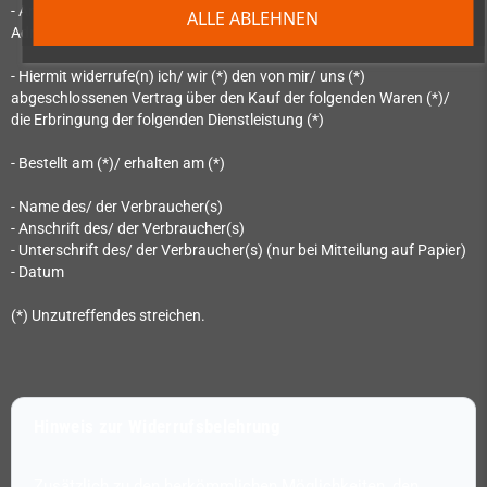
- An OpenPandora GmbH, Asternweg 5, 85080 Gaimersheim, E-Mail-
ALLE ABLEHNEN
Adresse: shop@dragonbox.de:
- Hiermit widerrufe(n) ich/ wir (*) den von mir/ uns (*)
abgeschlossenen Vertrag über den Kauf der folgenden Waren (*)/
die Erbringung der folgenden Dienstleistung (*)
- Bestellt am (*)/ erhalten am (*)
- Name des/ der Verbraucher(s)
- Anschrift des/ der Verbraucher(s)
- Unterschrift des/ der Verbraucher(s) (nur bei Mitteilung auf Papier)
- Datum
(*) Unzutreffendes streichen.
Hinweis zur Widerrufsbelehrung
Zusätzlich zu den herkömmlichen Möglichkeiten, den