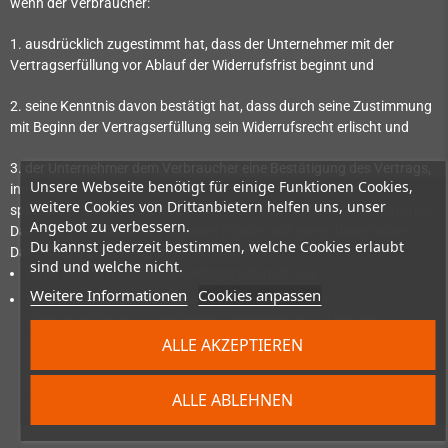
wenn der Verbraucher:
1. ausdrücklich zugestimmt hat, dass der Unternehmer mit der
Vertragserfüllung vor Ablauf der Widerrufsfrist beginnt und
2. seine Kenntnis davon bestätigt hat, dass durch seine Zustimmung
mit Beginn der Vertragserfüllung sein Widerrufsrecht erlischt und
3. der Unternehmer dem Verbraucher eine Bestätigung des Vertrags,
Unsere Webseite benötigt für einige Funktionen Cookies,
innerhalb einer angemessenen Frist nach Vertragsschluss,
weitere Cookies von Drittanbietern helfen uns, unser
spätestens jedoch bei Bereitstellung der nicht auf einem körperlichen
Angebot zu verbessern.
Datenträger befindlichen digitalen Inhalte, auf einem dauerhaften
Du kannst jederzeit bestimmen, welche Cookies erlaubt
Datenträger zur Verfügung gestellt hat:
sind und welche nicht.
in der der Vertragsinhalt wiedergegeben ist und
Weitere Informationen
Cookies anpassen
auf der festgehalten ist, dass der Verbraucher vor
Vertragserfüllung ausdrücklich zugestimmt hat, dass der
Unternehmer mit der Vertragserfüllung vor Ablauf der
ALLE AKZEPTIEREN
Widerrufsfrist beginnt, und seine Kenntnis davon bestätigt hat,
dass er durch seine Zustimmung mit Beginn der Vertragserfüllung
ALLE ABLEHNEN
sein Widerrufsrecht verliert.