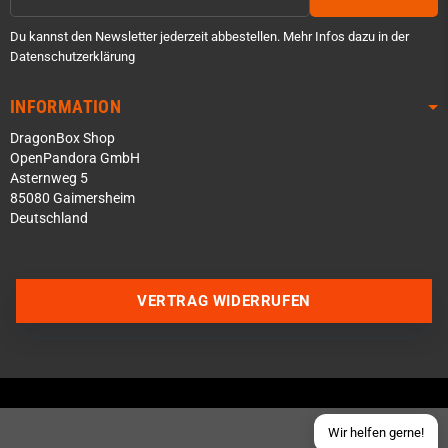
Du kannst den Newsletter jederzeit abbestellen. Mehr Infos dazu in der
Datenschutzerklärung
INFORMATION
DragonBox Shop
OpenPandora GmbH
Asternweg 5
85080 Gaimersheim
Deutschland
Über WhatsApp schreiben
Über Telegram schreiben
VERTRAG WIDERRUFEN
Discord Server beitreten
Facebook Messenger
Schick uns eine eMail
Wir helfen gerne!