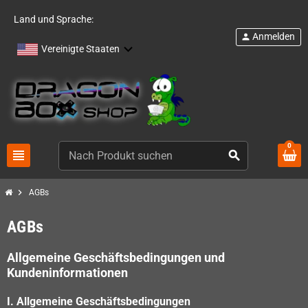
Land und Sprache:
Anmelden
person
Vereinigte Staaten
0
view_headline
search
chevron_right
AGBs
AGBs
Allgemeine Geschäftsbedingungen und
Kundeninformationen
I. Allgemeine Geschäftsbedingungen