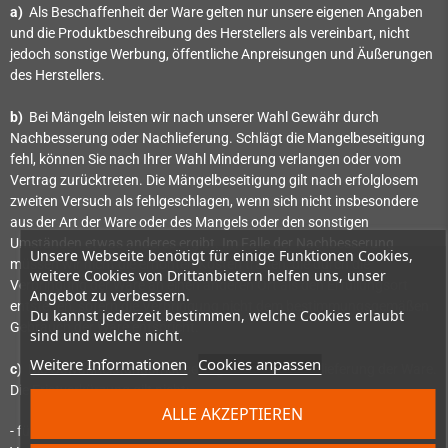
a)
Als Beschaffenheit der Ware gelten nur unsere eigenen Angaben
und die Produktbeschreibung des Herstellers als vereinbart, nicht
jedoch sonstige Werbung, öffentliche Anpreisungen und Äußerungen
des Herstellers.
b)
Bei Mängeln leisten wir nach unserer Wahl Gewähr durch
Nachbesserung oder Nachlieferung. Schlägt die Mangelbeseitigung
fehl, können Sie nach Ihrer Wahl Minderung verlangen oder vom
Vertrag zurücktreten. Die Mängelbeseitigung gilt nach erfolglosem
zweiten Versuch als fehlgeschlagen, wenn sich nicht insbesondere
aus der Art der Ware oder des Mangels oder den sonstigen
Umständen etwas anderes ergibt. Im Falle der Nachbesserung
Unsere Webseite benötigt für einige Funktionen Cookies,
müssen wir nicht die erhöhten Kosten tragen, die durch die
weitere Cookies von Drittanbietern helfen uns, unser
Verbringung der Ware an einen anderen Ort als den Erfüllungsort
Angebot zu verbessern.
entstehen, sofern die Verbringung nicht dem bestimmungsgemäßen
Du kannst jederzeit bestimmen, welche Cookies erlaubt
Gebrauch der Ware entspricht.
sind und welche nicht.
Weitere Informationen
Cookies anpassen
c)
Die Gewährleistungsfrist beträgt ein Jahr ab Ablieferung der Ware.
Die Fristverkürzung gilt nicht:
ALLE AKZEPTIEREN
- für uns zurechenbare schuldhaft verursachte Schäden aus der