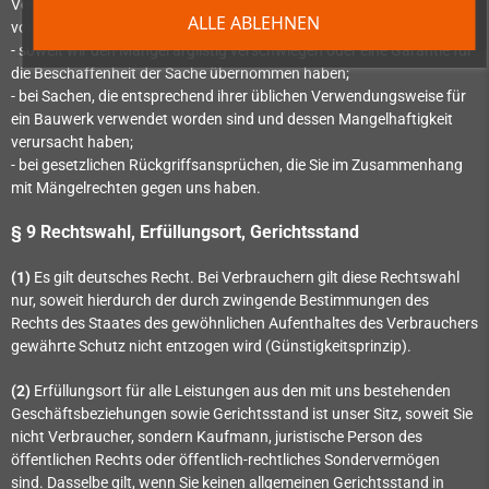
Verletzung des Lebens, des Körpers oder der Gesundheit und bei
ALLE ABLEHNEN
vorsätzlich oder grob fahrlässig verursachten sonstigen Schäden;
- soweit wir den Mangel arglistig verschwiegen oder eine Garantie für
die Beschaffenheit der Sache übernommen haben;
- bei Sachen, die entsprechend ihrer üblichen Verwendungsweise für
ein Bauwerk verwendet worden sind und dessen Mangelhaftigkeit
verursacht haben;
- bei gesetzlichen Rückgriffsansprüchen, die Sie im Zusammenhang
mit Mängelrechten gegen uns haben.
§ 9 Rechtswahl, Erfüllungsort, Gerichtsstand
(1)
Es gilt deutsches Recht. Bei Verbrauchern gilt diese Rechtswahl
nur, soweit hierdurch der durch zwingende Bestimmungen des
Rechts des Staates des gewöhnlichen Aufenthaltes des Verbrauchers
gewährte Schutz nicht entzogen wird (Günstigkeitsprinzip).
(2)
Erfüllungsort für alle Leistungen aus den mit uns bestehenden
Geschäftsbeziehungen sowie Gerichtsstand ist unser Sitz, soweit Sie
nicht Verbraucher, sondern Kaufmann, juristische Person des
öffentlichen Rechts oder öffentlich-rechtliches Sondervermögen
sind. Dasselbe gilt, wenn Sie keinen allgemeinen Gerichtsstand in