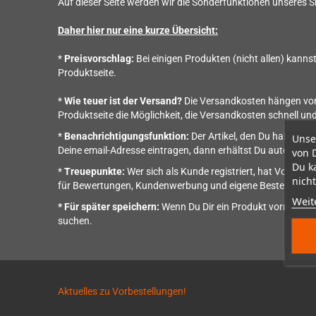
Auf dieser Seite werden wir die Sonderfunktionen unseres 
Daher hier nur eine kurze Übersicht:
*
Preisvorschlag:
Bei einigen Produkten (nicht allen) kanns
Produktseite.
*
Wie teuer ist der Versand?
Die Versandkosten hängen vom D
Produktseite die Möglichkeit, die Versandkosten schnell und
*
Benachrichtigungsfunktion:
Der Artikel, den Du haben wil
Unse
Deine email-Adresse eintragen, dann erhältst Du automatisch
von 
Du k
*
Treuepunkte:
Wer sich als Kunde registriert, hat Vorteil
nicht
für Bewertungen, Kundenwerbung und eigene Bestellungen.
Weit
* Für später speichern:
Wenn Du Dir ein Produkt vormerken 
suchen.
Aktuelles zu Vorbestellungen!