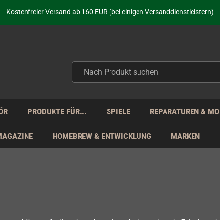
aufen nicht nur - wir KENNEN unsere Produkte. Du brauchst Hilfe? Dann f
Kostenfreier Versand ab 160 EUR (bei einigen Versanddienstleistern)
Seit über 20 Jahren Deine Anlaufstelle für neue Retro-Hardware!
Täglicher Versand Mo - Fr aus Deutschland - zollfrei innerhalb der EU!
aufen nicht nur - wir KENNEN unsere Produkte. Du brauchst Hilfe? Dann f
Kostenfreier Versand ab 160 EUR (bei einigen Versanddienstleistern)
Seit über 20 Jahren Deine Anlaufstelle für neue Retro-Hardware!
Täglicher Versand Mo - Fr aus Deutschland - zollfrei innerhalb der EU!
aufen nicht nur - wir KENNEN unsere Produkte. Du brauchst Hilfe? Dann f
ÖR
PRODUKTE FÜR...
SPIELE
REPARATUREN & MO
MAGAZINE
HOMEBREW & ENTWICKLUNG
MARKEN