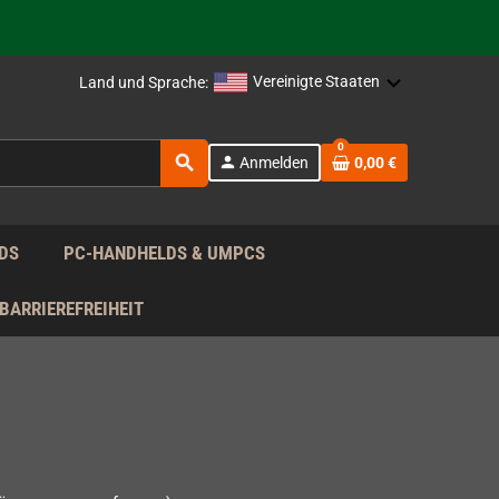
rag nach!
Vereinigte Staaten
Land und Sprache:
rag nach!
0
search
person
Anmelden
0,00 €
rag nach!
DS
PC-HANDHELDS & UMPCS
BARRIEREFREIHEIT