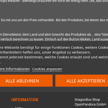
Shops erklären - allerdings brauchen wir noch ein wenig mehr Zeit, das 
t Du mit uns um den Preis verhandeln. Bei den Produkten, bei denen das m
ienstleister, dem Land und dem Gewicht des Produktes ab... eine Tabelle
 einfach berechnen zu lassen. Einfach auf den Button klicken, Land auswä
lst, ist gerade nicht auf Lager? Keine Sorge, Du musst jetzt nicht täglich
re Webseite benötigt für einige Funktionen Cookies, weitere Cooki
 eine Mail, sobald er wieder da ist.
Drittanbietern helfen uns, unser Angebot zu verbessern.
annst jederzeit bestimmen, welche Cookies erlaubt sind und welch
e. Du kannst dann nicht nur übersichtlich Deine Bestellungen sehen und R
.
 Mehr Infos dazu auf der entsprechenden Seite.
ere Informationen
Cookies anpassen
willst, kannst Du es in den Warenkorb legen und dort für später abspeic
ALLE ABLEHNEN
ALLE AKZEPTIEREN
INFORMATION
DragonBox Shop
OpenPandora GmbH