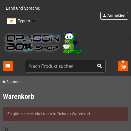
Land und Sprache:
Anmelden
person
Zypern
0
view_headline
search
Startseite
Warenkorb
Es gibt keine Artikel mehr in Deinem Warenkorb