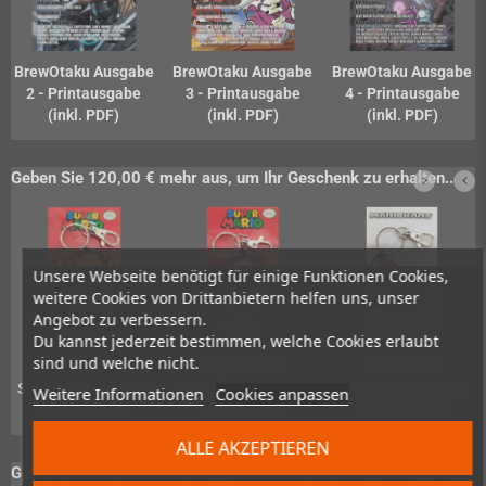
BrewOtaku Ausgabe
BrewOtaku Ausgabe
BrewOtaku Ausgabe
2 - Printausgabe
3 - Printausgabe
4 - Printausgabe
(inkl. PDF)
(inkl. PDF)
(inkl. PDF)
Geben Sie 120,00 € mehr aus, um Ihr Geschenk zu erhalten..
Unsere Webseite benötigt für einige Funktionen Cookies,
weitere Cookies von Drittanbietern helfen uns, unser
Angebot zu verbessern.
Du kannst jederzeit bestimmen, welche Cookies erlaubt
sind und welche nicht.
Bowser
Super Mario
Mario Kart
Schlüsselanhänger
Schlüsselanhänger
Schlüsselanhänger
Weitere Informationen
Cookies anpassen
(Weich-PVC)
(Weich-PVC)
(Weich-PVC)
ALLE AKZEPTIEREN
Geben Sie 150,00 € mehr aus, um Ihr Geschenk zu erhalten..