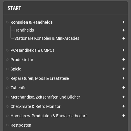
START
Konsolen & Handhelds
add
Handhelds
add
Stationäre Konsolen & Mini-Arcades
add
PC-Handhelds & UMPCs
add
Produkte für
add
Spiele
add
Reparaturen, Mods & Ersatzteile
add
Zubehör
add
Merchandise, Zeitschriften und Bücher
add
Checkmate & Retro Monitor
add
Homebrew-Produktion & Entwicklerbedarf
add
Restposten