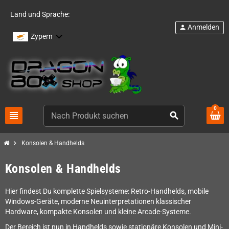
Land und Sprache:
Anmelden
person
Zypern
0
view_headline
search
chevron_right
Konsolen & Handhelds
Konsolen & Handhelds
Hier findest Du komplette Spielsysteme: Retro-Handhelds, mobile
Windows-Geräte, moderne Neuinterpretationen klassischer
Hardware, kompakte Konsolen und kleine Arcade-Systeme.
Der Bereich ist nun in Handhelds sowie stationäre Konsolen und Mini-