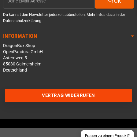
OK
Du kannst den Newsletter jederzeit abbestellen. Mehr Infos dazu in der
Datenschutzerklärung
INFORMATION
DragonBox Shop
OpenPandora GmbH
Asternweg 5
85080 Gaimersheim
Deutschland
Über WhatsApp schreiben
Über Telegram schreiben
VERTRAG WIDERRUFEN
Discord Server beitreten
Facebook Messenger
Schick uns eine eMail
Fragen zu einem Produkt?