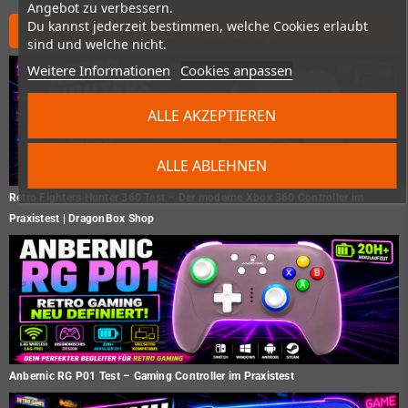
Angebot zu verbessern.
Du kannst jederzeit bestimmen, welche Cookies erlaubt
Neues vom Shop
sind und welche nicht.
Weitere Informationen
Cookies anpassen
ALLE AKZEPTIEREN
ALLE ABLEHNEN
Retro Fighters Hunter 360 Test – Der moderne Xbox 360 Controller im
Praxistest | DragonBox Shop
Anbernic RG P01 Test – Gaming Controller im Praxistest