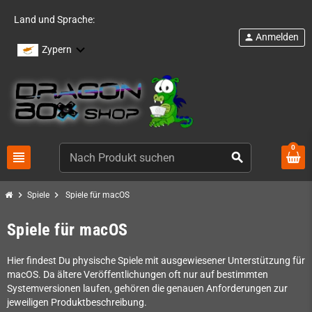
Land und Sprache:
Anmelden
person
Zypern
0
view_headline
search
chevron_right
chevron_right
Spiele
Spiele für macOS
Spiele für macOS
Hier findest Du physische Spiele mit ausgewiesener Unterstützung für
macOS. Da ältere Veröffentlichungen oft nur auf bestimmten
Systemversionen laufen, gehören die genauen Anforderungen zur
jeweiligen Produktbeschreibung.