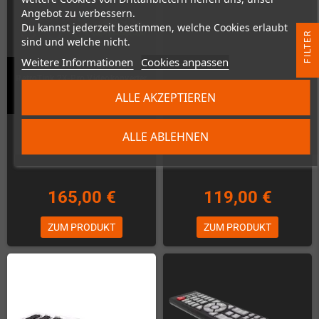
Angebot zu verbessern.
Du kannst jederzeit bestimmen, welche Cookies erlaubt
R
sind und welche nicht.
Weitere Informationen
Cookies anpassen
F
I
L
T
E
RetroTink 2X-Pro Videokonverter
GD Emu (ODE für Sega Dreamcast)
(Analog zu HDMI)
ALLE AKZEPTIEREN
Nicht auf Lager
Nicht auf Lager
ALLE ABLEHNEN
165,00 €
119,00 €
ZUM PRODUKT
ZUM PRODUKT