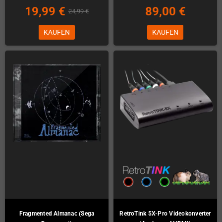
19,99 €
89,00 €
24,99 €
KAUFEN
KAUFEN
Fragmented Almanac (Sega
RetroTink 5X-Pro Videokonverter