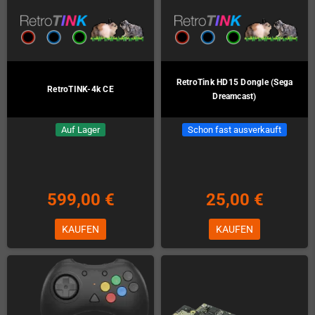
RetroTink HD15 Dongle (Sega
RetroTINK-4k CE
Dreamcast)
Auf Lager
Schon fast ausverkauft
599,00 €
25,00 €
KAUFEN
KAUFEN