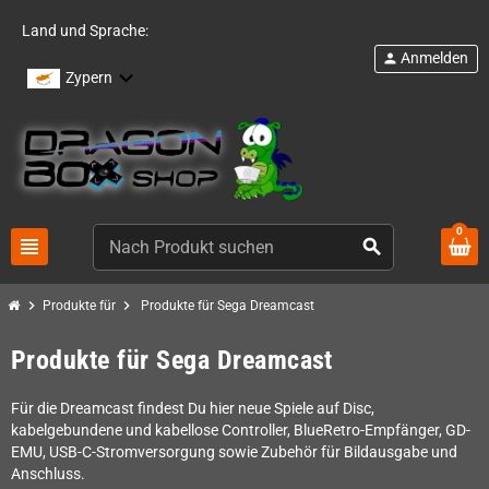
Land und Sprache:
Anmelden
person
Zypern
0
view_headline
search
chevron_right
chevron_right
Produkte für
Produkte für Sega Dreamcast
Produkte für Sega Dreamcast
Für die Dreamcast findest Du hier neue Spiele auf Disc,
kabelgebundene und kabellose Controller, BlueRetro-Empfänger, GD-
EMU, USB-C-Stromversorgung sowie Zubehör für Bildausgabe und
Anschluss.