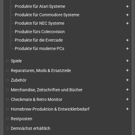
Produkte für Atari Systeme
add
Produkte für Commodore Systeme
add
Produkte für NEC Systeme
add
Produkte fürs Colecovision
Produkte für die Evercade
add
Produkte für moderne PCs
add
Spiele
add
Reparaturen, Mods & Ersatzteile
add
Zubehör
add
Merchandise, Zeitschriften und Bücher
add
Checkmate & Retro Monitor
add
Homebrew-Produktion & Entwicklerbedarf
add
Restposten
Demnächst erhältlich