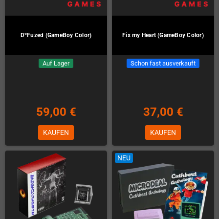
D*Fuzed (GameBoy Color)
Fix my Heart (GameBoy Color)
Auf Lager
Schon fast ausverkauft
59,00 €
37,00 €
KAUFEN
KAUFEN
NEU