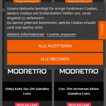
ZUM PRODUKT
ZUM PRODUKT
Unsere Webseite benötigt für einige Funktionen Cookies,
weitere Cookies von Drittanbietern helfen uns, unser
Angebot zu verbessern.
Du kannst jederzeit bestimmen, welche Cookies erlaubt
R
sind und welche nicht.
Weitere Informationen
Cookies anpassen
F
I
L
T
E
ALLE AKZEPTIEREN
ALLE ABLEHNEN
Chikyū Kaihō Gun ZAS (GameBoy
Croc: 25th Anniversary Edition
Color)
(GameBoy Color)
Nicht auf Lager
Nicht auf Lager