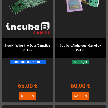
Slowly fading into Data (GameBoy
Cuthbert Anthology (GameBoy
Color)
Color)
Schon fast ausverkauft
Auf Lager
65,00 €
60,00 €
KAUFEN
KAUFEN