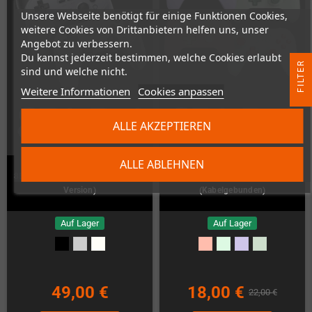
Unsere Webseite benötigt für einige Funktionen Cookies,
weitere Cookies von Drittanbietern helfen uns, unser
Angebot zu verbessern.
Du kannst jederzeit bestimmen, welche Cookies erlaubt
R
sind und welche nicht.
Weitere Informationen
Cookies anpassen
F
I
L
T
E
ALLE AKZEPTIEREN
ALLE ABLEHNEN
8Bitdo Pro2 Gamepad (Hall-Stick-
8BitDo Ultimate 2C Controller
Version)
(Kabelgebunden)
Auf Lager
Auf Lager
49,00 €
18,00 €
22,00 €