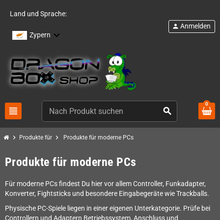
Land und Sprache:
Anmelden
person
Zypern
0
view_headline
search
chevron_right
chevron_right
Produkte für
Produkte für moderne PCs
Produkte für moderne PCs
Für moderne PCs findest Du hier vor allem Controller, Funkadapter,
Konverter, Fightsticks und besondere Eingabegeräte wie Trackballs.
Physische PC-Spiele liegen in einer eigenen Unterkategorie. Prüfe bei
Controllern und Adaptern Betriebssystem, Anschluss und