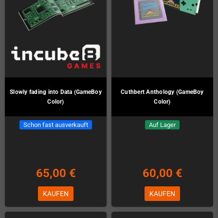
Slowly fading into Data (GameBoy
Cuthbert Anthology (GameBoy
Color)
Color)
Schon fast ausverkauft
Auf Lager
65,00 €
60,00 €
KAUFEN
KAUFEN