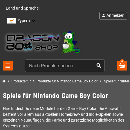
Land und Sprache:
Anmelden
person
Zypern
0
view_headline
search
chevron_right
chevron_right
chevron_right
Produkte für
Produkte für Nintendo Game Boy Color
Spiele für Nint
Spiele für Nintendo Game Boy Color
Hier findest Du neue Module für den Game Boy Color. Die Auswahl
besteht vor allem aus aktuellen Homebrew- und Indie-Spielen sowie
einzelnen Neuauflagen, die Farbe und zusätzliche Möglichkeiten des
Systems nutzen.