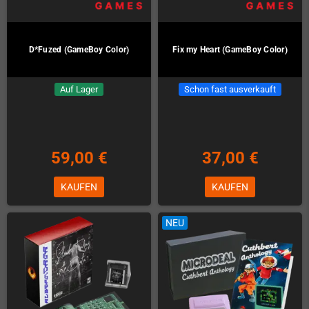
D*Fuzed (GameBoy Color)
Fix my Heart (GameBoy Color)
Auf Lager
Schon fast ausverkauft
59,00 €
37,00 €
KAUFEN
KAUFEN
NEU