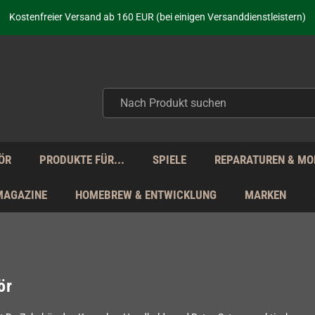
Kostenfreier Versand ab 160 EUR (bei einigen Versanddienstleistern)
Seit über 20 Jahren Deine Anlaufstelle für neue Retro-Hardware!
Täglicher Versand Mo - Fr aus Deutschland - zollfrei innerhalb der EU!
aufen nicht nur - wir KENNEN unsere Produkte. Du brauchst Hilfe? Dann f
Kostenfreier Versand ab 160 EUR (bei einigen Versanddienstleistern)
Seit über 20 Jahren Deine Anlaufstelle für neue Retro-Hardware!
Täglicher Versand Mo - Fr aus Deutschland - zollfrei innerhalb der EU!
aufen nicht nur - wir KENNEN unsere Produkte. Du brauchst Hilfe? Dann f
ÖR
PRODUKTE FÜR...
SPIELE
REPARATUREN & MO
MAGAZINE
HOMEBREW & ENTWICKLUNG
MARKEN
ör