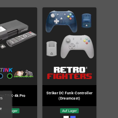
Striker DC Funk-Controller
troTINK-4k Pro
es
(Dreamcast)
e
Auf Lager
Auf Lager