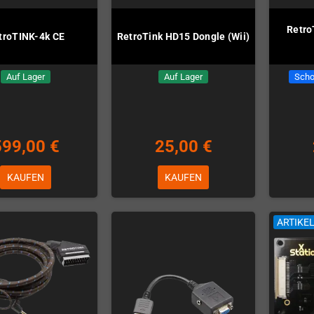
Retro
troTINK-4k CE
RetroTink HD15 Dongle (Wii)
Auf Lager
Auf Lager
Scho
599,00 €
25,00 €
KAUFEN
KAUFEN
ARTIKE