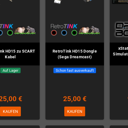
xSta
ink HD15 zu SCART
RetroTink HD15 Dongle
Simulat
Kabel
(Sega Dreamcast)
Auf Lager
Schon fast ausverkauft
25,00 €
25,00 €
KAUFEN
KAUFEN