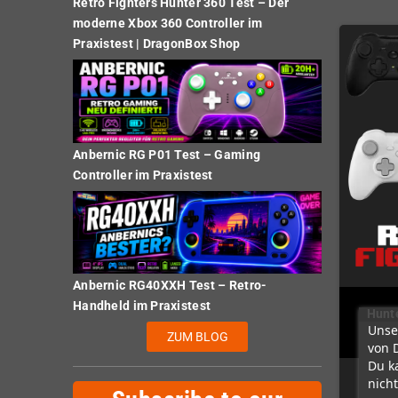
Retro Fighters Hunter 360 Test – Der
moderne Xbox 360 Controller im
Praxistest | DragonBox Shop
Anbernic RG P01 Test – Gaming
Controller im Praxistest
Anbernic RG40XXH Test – Retro-
Handheld im Praxistest
Hunte
Unse
ZUM BLOG
von 
Du k
nicht