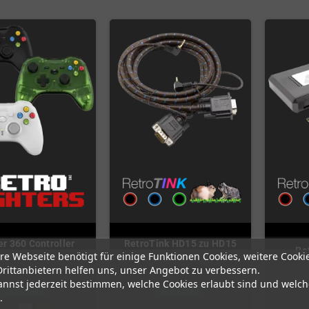
r 360 Controller
RetroTink HD15 zu HD15
Re
re Webseite benötigt für einige Funktionen Cookies, weitere Cooki
(XBox360)
Kabel (VGA zu VGA)
Drittanbietern helfen uns, unser Angebot zu verbessern.
annst jederzeit bestimmen, welche Cookies erlaubt sind und welch
Auf Lager
Auf Lager
.