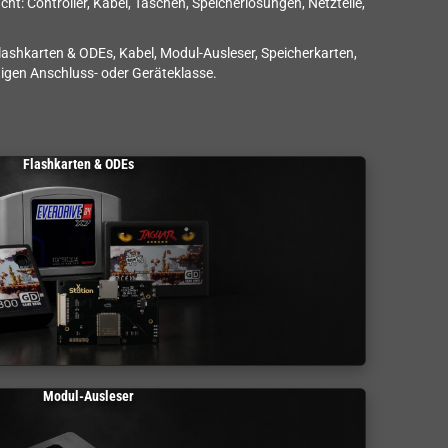
t: Controller, Kabel, Taschen, Speicherlösungen, Netzteile,
Flashkarten & ODEs, Kabel, Modul-Ausleser, Speicherkarten,
tigen Anschluss- oder Geräteklasse.
Flashkarten & ODEs
Modul-Ausleser