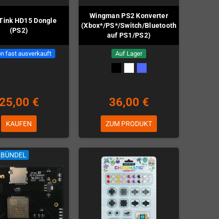
Wingman PS2 Konverter
Tink HD15 Dongle
(Xbox*/PS*/Switch/Bluetooth
(PS2)
auf PS1/PS2)
n fast ausverkauft
Auf Lager
25,00 €
36,00 €
KAUFEN
ZUM PRODUKT
LBÜNDEL