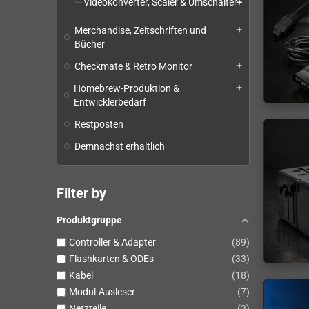
Videokonverter, Scaler & Umschalter
add
Merchandise, Zeitschriften und
add
Bücher
Checkmate & Retro Monitor
add
Homebrew-Produktion &
add
Entwicklerbedarf
Restposten
Demnächst erhältlich
Filter by
Produktgruppe
Controller & Adapter
89
Flashkarten & ODEs
33
Kabel
18
Modul-Ausleser
7
Netzteile
3