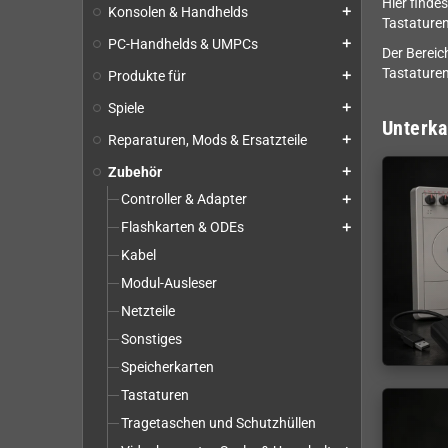
Hier finde
Konsolen & Handhelds
add
Tastature
PC-Handhelds & UMPCs
add
Der Bereic
Tastaturen
Produkte für
add
Spiele
add
Unterka
Reparaturen, Mods & Ersatzteile
add
Zubehör
add
Controller & Adapter
add
Flashkarten & ODEs
add
Kabel
Modul-Ausleser
Netzteile
Sonstiges
Speicherkarten
Tastaturen
Tragetaschen und Schutzhüllen