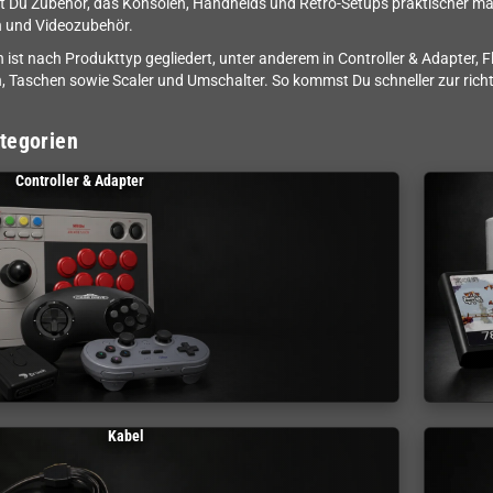
st Du Zubehör, das Konsolen, Handhelds und Retro-Setups praktischer mach
n und Videozubehör.
h ist nach Produkttyp gegliedert, unter anderem in Controller & Adapter, 
, Taschen sowie Scaler und Umschalter. So kommst Du schneller zur rich
tegorien
Controller & Adapter
Kabel