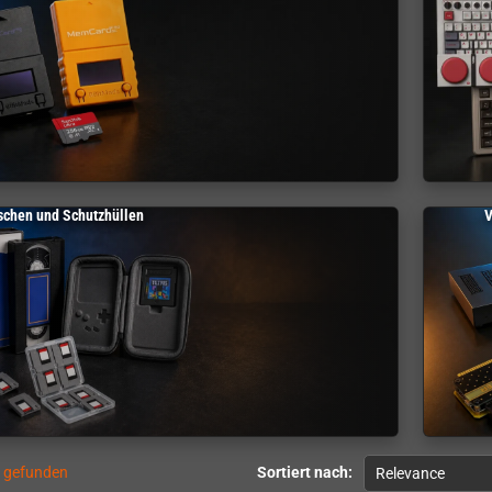
schen und Schutzhüllen
V
l gefunden
Sortiert nach:
Relevance