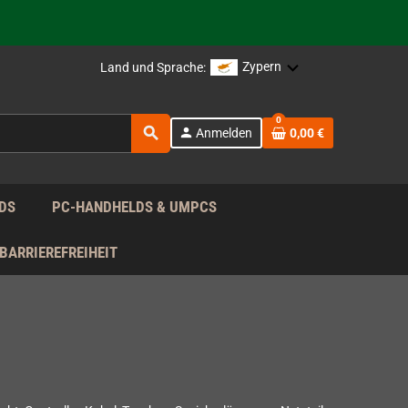
Zypern
Land und Sprache:
rag nach!
0
search
person
Anmelden
0,00 €
rag nach!
DS
PC-HANDHELDS & UMPCS
BARRIEREFREIHEIT