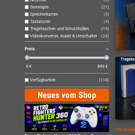
Sonstiges
21
Speicherkarten
5
Tastaturen
4
Tragetaschen und Schutzhüllen
15
Videokonverter, Scaler & Umschalter
24
Preis
Trageta
0
€
899
€
Verfügbarkeit
116
Neues vom Shop
198 Artike