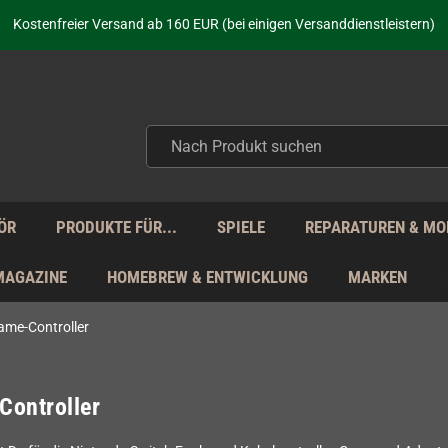
aufen nicht nur - wir KENNEN unsere Produkte. Du brauchst Hilfe? Dann f
Kostenfreier Versand ab 160 EUR (bei einigen Versanddienstleistern)
Seit über 20 Jahren Deine Anlaufstelle für neue Retro-Hardware!
Täglicher Versand Mo - Fr aus Deutschland - zollfrei innerhalb der EU!
aufen nicht nur - wir KENNEN unsere Produkte. Du brauchst Hilfe? Dann f
Kostenfreier Versand ab 160 EUR (bei einigen Versanddienstleistern)
Seit über 20 Jahren Deine Anlaufstelle für neue Retro-Hardware!
Täglicher Versand Mo - Fr aus Deutschland - zollfrei innerhalb der EU!
aufen nicht nur - wir KENNEN unsere Produkte. Du brauchst Hilfe? Dann f
ÖR
PRODUKTE FÜR...
SPIELE
REPARATUREN & MO
MAGAZINE
HOMEBREW & ENTWICKLUNG
MARKEN
ame-Controller
Controller