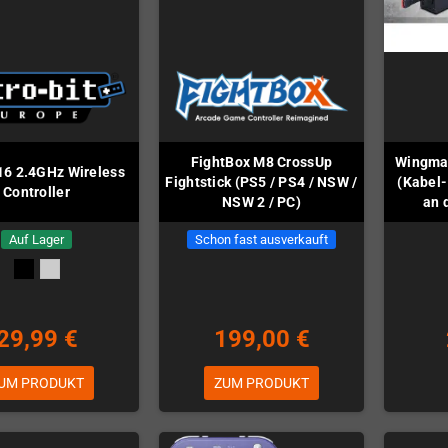
FightBox M8 CrossUp
Wingman
6 2.4GHz Wireless
Fightstick (PS5 / PS4 / NSW /
(Kabel-
Controller
NSW 2 / PC)
an 
Auf Lager
Schon fast ausverkauft
29,99 €
199,00 €
UM PRODUKT
ZUM PRODUKT