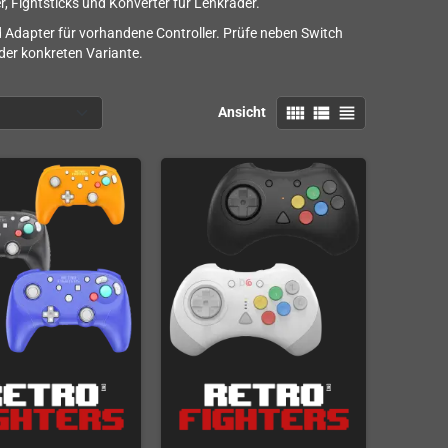
, Fightsticks und Konverter für Lenkräder.
 Adapter für vorhandene Controller. Prüfe neben Switch
er konkreten Variante.
view_comfy
view_list
view_headline
Ansicht