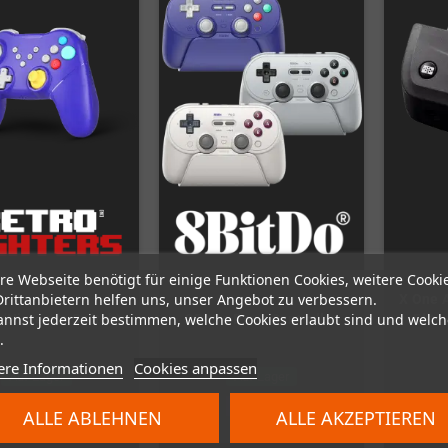
re Webseite benötigt für einige Funktionen Cookies, weitere Cooki
Drittanbietern helfen uns, unser Angebot zu verbessern.
X One A
annst jederzeit bestimmen, welche Cookies erlaubt sind und welch
 (Nintendo Switch)
8BitDo Pro 3 Controller
Elite
.
ere Informationen
Cookies anpassen
Auf Lager
Auf Lager
ALLE ABLEHNEN
ALLE AKZEPTIEREN