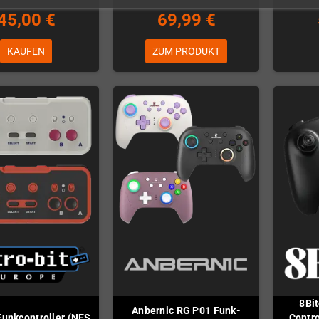
45,00 €
69,99 €
KAUFEN
ZUM PRODUKT
8Bi
Anbernic RG P01 Funk-
Funkcontroller (NES,
Contro