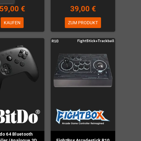
59,00 €
39,00 €
KAUFEN
ZUM PRODUKT
tdo 64 Bluetooth
ller (Analogue 3D,
FightBox Arcadestick R10