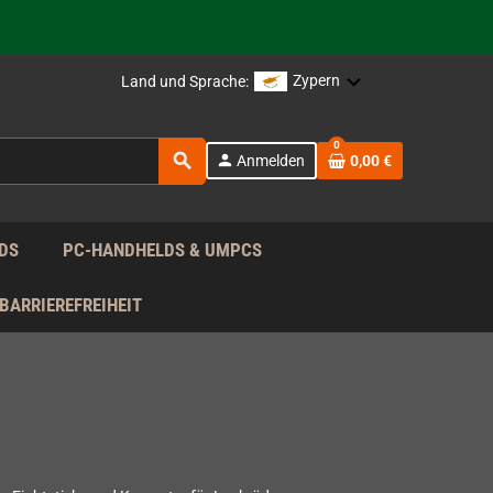
rag nach!
Zypern
Land und Sprache:
rag nach!
0
search
person
Anmelden
0,00 €
rag nach!
DS
PC-HANDHELDS & UMPCS
BARRIEREFREIHEIT