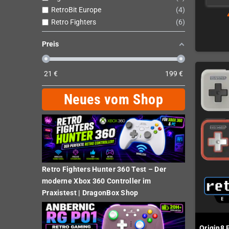
RetroBit Europe
4
Retro Fighters
6
Preis
21
€
199
€
Neues vom Shop
Retro Fighters Hunter 360 Test – Der
moderne Xbox 360 Controller im
Praxistest | DragonBox Shop
Origin8 