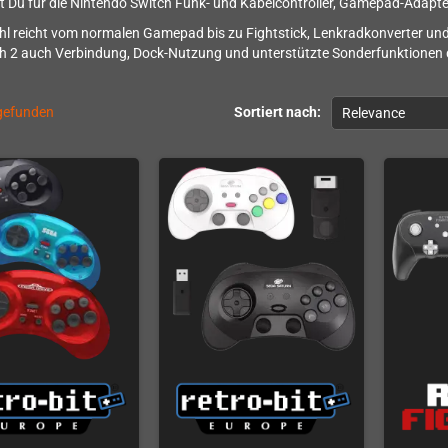
st Du für die Nintendo Switch Funk- und Kabelcontroller, Gamepad-Adapter
l reicht vom normalen Gamepad bis zu Fightstick, Lenkradkonverter und
h 2 auch Verbindung, Dock-Nutzung und unterstützte Sonderfunktionen d
 gefunden
Sortiert nach:
Relevance