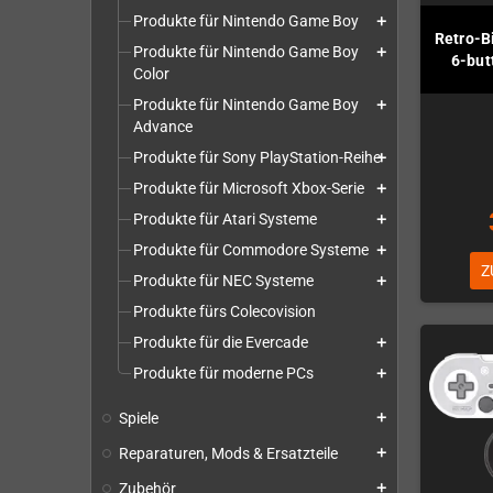
Produkte für Nintendo Game Boy
add
Retro-B
Produkte für Nintendo Game Boy
add
6-but
Color
Produkte für Nintendo Game Boy
add
Advance
Produkte für Sony PlayStation-Reihe
add
Produkte für Microsoft Xbox-Serie
add
Produkte für Atari Systeme
add
Produkte für Commodore Systeme
add
Z
Produkte für NEC Systeme
add
Produkte fürs Colecovision
Produkte für die Evercade
add
Produkte für moderne PCs
add
Spiele
add
Reparaturen, Mods & Ersatzteile
add
Zubehör
add