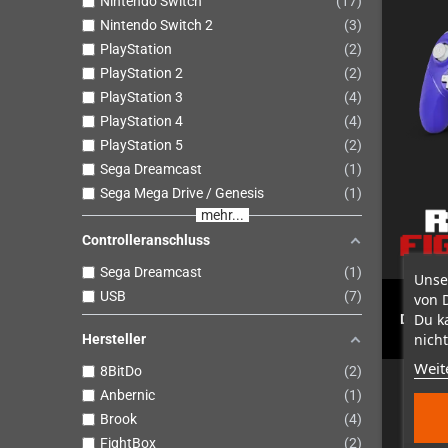
Nintendo Switch
17
Nintendo Switch 2
3
PlayStation
2
PlayStation 2
2
PlayStation 3
4
PlayStation 4
4
PlayStation 5
2
Sega Dreamcast
1
Sega Mega Drive / Genesis
1
mehr...
Controlleranschluss
Sega Dreamcast
1
Unse
USB
7
von 
Du k
Duelist
nicht
Hersteller
Weit
8BitDo
2
Anbernic
1
Brook
4
FightBox
2