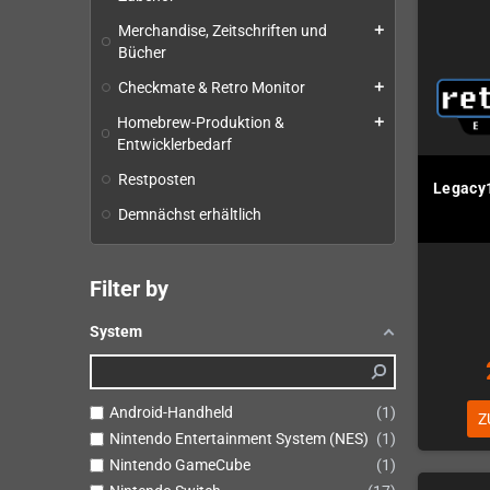
Merchandise, Zeitschriften und
add
Bücher
Checkmate & Retro Monitor
add
Homebrew-Produktion &
add
Entwicklerbedarf
Restposten
Legacy1
Demnächst erhältlich
Filter by
System
Android-Handheld
1
Z
Nintendo Entertainment System (NES)
1
Nintendo GameCube
1