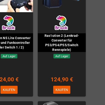
Ras1ution 2 (Lenkrad-
 NS Lite Converter
Converter für
 und Funkcontroller
PS3/PS4/PS5/Switch
der Switch 1 / 2)
Rennspiele)
Auf Lager
Auf Lager
24,00 €
124,90 €
KAUFEN
KAUFEN