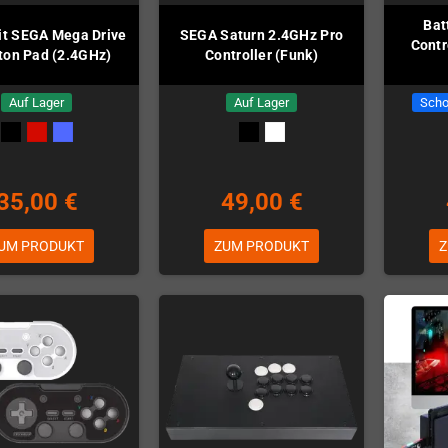
Bat
it SEGA Mega Drive
SEGA Saturn 2.4GHz Pro
Contr
ton Pad (2.4GHz)
Controller (Funk)
Auf Lager
Auf Lager
Scho
35,00 €
49,00 €
UM PRODUKT
ZUM PRODUKT
Z