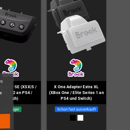
es
dapter SE (XSX|S /
X One Adapter Extra XL
e
 Series 2 an PS4 /
(XBox One / Elite Series 1 an
Switch)
PS4 und Switch)
Auf Lager
Schon fast ausverkauft