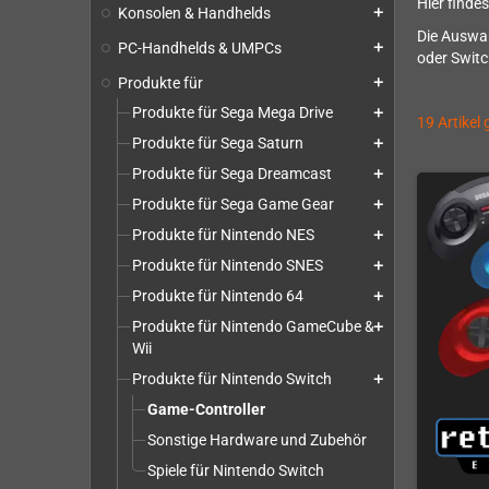
Hier finde
Konsolen & Handhelds
add
Die Auswah
PC-Handhelds & UMPCs
add
oder Switc
Produkte für
add
Produkte für Sega Mega Drive
add
19 Artikel
Produkte für Sega Saturn
add
Produkte für Sega Dreamcast
add
Produkte für Sega Game Gear
add
Produkte für Nintendo NES
add
Produkte für Nintendo SNES
add
Produkte für Nintendo 64
add
Produkte für Nintendo GameCube &
add
Wii
Produkte für Nintendo Switch
add
Game-Controller
Sonstige Hardware und Zubehör
Spiele für Nintendo Switch