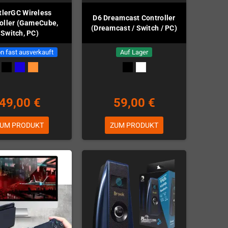
tlerGC Wireless
D6 Dreamcast Controller
oller (GameCube,
(Dreamcast / Switch / PC)
Switch, PC)
n fast ausverkauft
Auf Lager
49,00 €
59,00 €
UM PRODUKT
ZUM PRODUKT