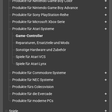
Produkte für Nintendo Game Boy Color
add
Produkte für Nintendo Game Boy Advance
add
Produkte für Sony PlayStation-Reihe
add
Produkte für Microsoft Xbox-Serie
add
Produkte für Atari Systeme
add
Game-Controller
Reparaturen, Ersatzteile und Mods
Sonstige Hardware und Zubehör
Spiele für Atari VCS
Spiele für Atari Lynx
Produkte für Commodore Systeme
add
Produkte für NEC Systeme
add
Produkte fürs Colecovision
Produkte für die Evercade
add
Produkte für moderne PCs
add
Spiele
add