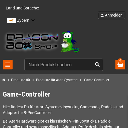
Land und Sprache:
Anmelden
person
Zypern
0
view_headline
search
chevron_right
chevron_right
chevron_right
Produkte für
Produkte für Atari Systeme
Game-Controller
Game-Controller
Hier findest Du für Atari-Systeme Joysticks, Gamepads, Paddles und
Adapter für 9-Pin-Controller.
Bei Atari-Hardware gibt es klassische 9-Pin-Joysticks, Paddle-
Controller und systemspezifische Adapter. Prüfe deshalb nicht nur