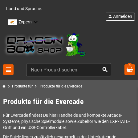
Land und Sprache:
Anmelden
person
Zypern
0
view_headline
search
chevron_right
chevron_right
Produkte für
Produkte für die Evercade
Produkte für die Evercade
Für Evercade findest Du hier Handhelds und kompakte Arcade-
Systeme, physische Spielmodule sowie Zubehör wie den EXP-TATE-
Griff und ein USB-Controllerkabel.
Die Spiele liegen zusätzlich gesammelt in der Unterkategorie