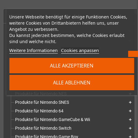
START
Unsere Webseite benötigt für einige Funktionen Cookies,
weitere Cookies von Drittanbietern helfen uns, unser
Angebot zu verbessern.
Konsolen & Handhelds
add
Du kannst jederzeit bestimmen, welche Cookies erlaubt
sind und welche nicht.
PC-Handhelds & UMPCs
add
Weitere Informationen
Cookies anpassen
Produkte für
add
Produkte für Sega Mega Drive
add
ALLE AKZEPTIEREN
Produkte für Sega Saturn
add
Produkte für Sega Dreamcast
add
ALLE ABLEHNEN
Produkte für Sega Game Gear
add
Produkte für Nintendo NES
add
Produkte für Nintendo SNES
add
Produkte für Nintendo 64
add
Produkte für Nintendo GameCube & Wii
add
Produkte für Nintendo Switch
add
Produkte für Nintendo Game Boy
add