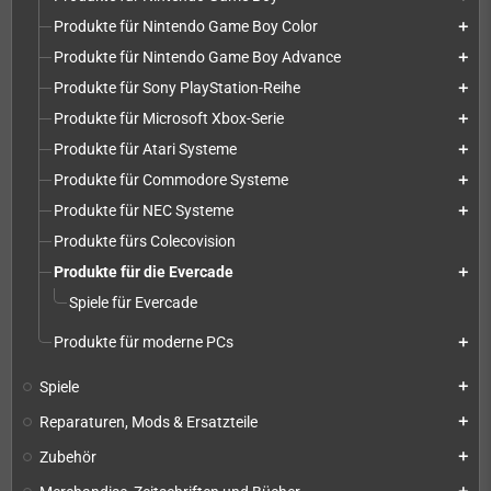
Produkte für Nintendo Game Boy Color
add
Produkte für Nintendo Game Boy Advance
add
Produkte für Sony PlayStation-Reihe
add
Produkte für Microsoft Xbox-Serie
add
Produkte für Atari Systeme
add
Produkte für Commodore Systeme
add
Produkte für NEC Systeme
add
Produkte fürs Colecovision
Produkte für die Evercade
add
Spiele für Evercade
Produkte für moderne PCs
add
Spiele
add
Reparaturen, Mods & Ersatzteile
add
Zubehör
add