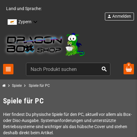
Land und Sprache:
Anmelden
person
Zypern
0
view_headline
search
chevron_right
chevron_right
Spiele
Spiele für PC
Spiele für PC
Hier findest Du physische Spiele für den PC, aktuell vor allem als Box-
oder Disc-Ausgabe. Systemanforderungen und unterstützte
Betriebssysteme sind wichtiger als das hübsche Cover und stehen
deshalb direkt beim Artikel.