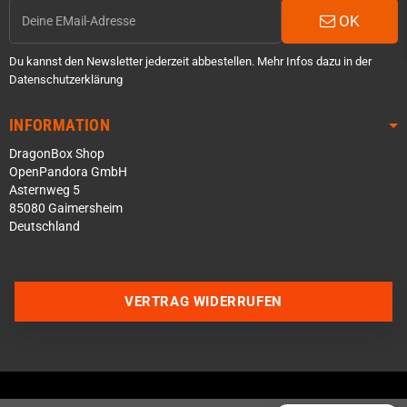
OK
Du kannst den Newsletter jederzeit abbestellen. Mehr Infos dazu in der
Datenschutzerklärung
INFORMATION
DragonBox Shop
OpenPandora GmbH
Asternweg 5
85080 Gaimersheim
Deutschland
Über WhatsApp schreiben
Über Telegram schreiben
VERTRAG WIDERRUFEN
Discord Server beitreten
Facebook Messenger
Schick uns eine eMail