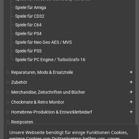
Spiele für Amiga
Spiele für CD32
Spiele für C64
Spiele für PS4
Spiele für Neo Geo AES / MVS
Spiele für PS5
Spiele für PC Engine / TurboGrafx-16
Reparaturen, Mods & Ersatzteile
add
Zubehör
add
Merchandise, Zeitschriften und Bücher
add
Checkmate & Retro Monitor
add
Homebrew-Produktion & Entwicklerbedarf
add
Restposten
Unsere Webseite benötigt für einige Funktionen Cookies,
Demnächst erhältlich
weitere Cookies von Drittanbietern helfen uns, unser