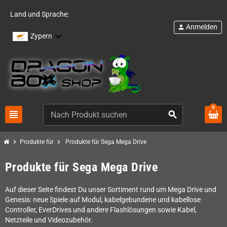
Land und Sprache:
Anmelden
person
Zypern
0
view_headline
search
chevron_right
chevron_right
Produkte für
Produkte für Sega Mega Drive
Produkte für Sega Mega Drive
Auf dieser Seite findest Du unser Sortiment rund um Mega Drive und
Genesis: neue Spiele auf Modul, kabelgebundene und kabellose
Controller, EverDrives und andere Flashlösungen sowie Kabel,
Netzteile und Videozubehör.