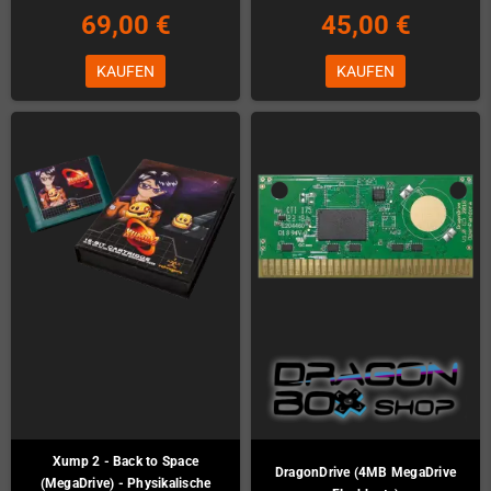
69,00 €
45,00 €
KAUFEN
KAUFEN
Xump 2 - Back to Space
DragonDrive (4MB MegaDrive
(MegaDrive) - Physikalische