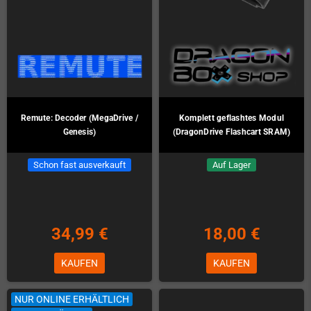
Remute: Decoder (MegaDrive /
Komplett geflashtes Modul
Genesis)
(DragonDrive Flashcart SRAM)
Schon fast ausverkauft
Auf Lager
34,99 €
18,00 €
KAUFEN
KAUFEN
NUR ONLINE ERHÄLTLICH