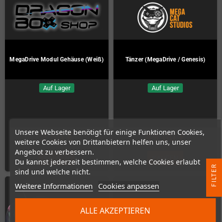
MegaDrive Modul Gehäuse (Weiß)
Tänzer (MegaDrive / Genesis)
Auf Lager
Auf Lager
Unsere Webseite benötigt für einige Funktionen Cookies,
2,50 €
49,00 €
weitere Cookies von Drittanbietern helfen uns, unser
Angebot zu verbessern.
KAUFEN
KAUFEN
Du kannst jederzeit bestimmen, welche Cookies erlaubt
R
sind und welche nicht.
Weitere Informationen
Cookies anpassen
F
I
L
T
E
ALLE AKZEPTIEREN