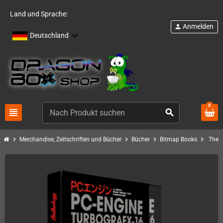
Land und Sprache:
Anmelden
person
Deutschland
0
view_headline
search
chevron_right
chevron_right
chevron_right
chevron_right
Merchandise, Zeitschriften und Bücher
Bücher
Bitmap Books
The P