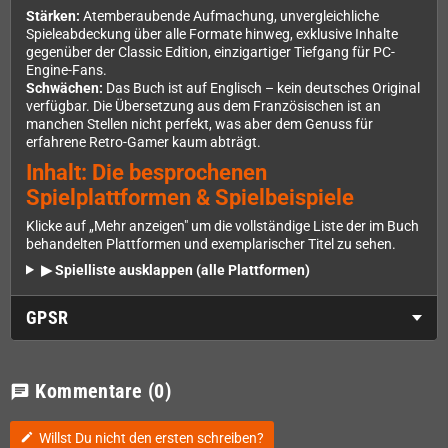
Stärken:
Atemberaubende Aufmachung, unvergleichliche
Spieleabdeckung über alle Formate hinweg, exklusive Inhalte
gegenüber der Classic Edition, einzigartiger Tiefgang für PC-
Engine-Fans.
Schwächen:
Das Buch ist auf Englisch – kein deutsches Original
verfügbar. Die Übersetzung aus dem Französischen ist an
manchen Stellen nicht perfekt, was aber dem Genuss für
erfahrene Retro-Gamer kaum abträgt.
Inhalt: Die besprochenen
Spielplattformen & Spielbeispiele
Klicke auf „Mehr anzeigen" um die vollständige Liste der im Buch
behandelten Plattformen und exemplarischer Titel zu sehen.
▶ Spielliste ausklappen (alle Plattformen)
GPSR
Kommentare
(0)
chat
Willst Du nicht den ersten schreiben?
edit