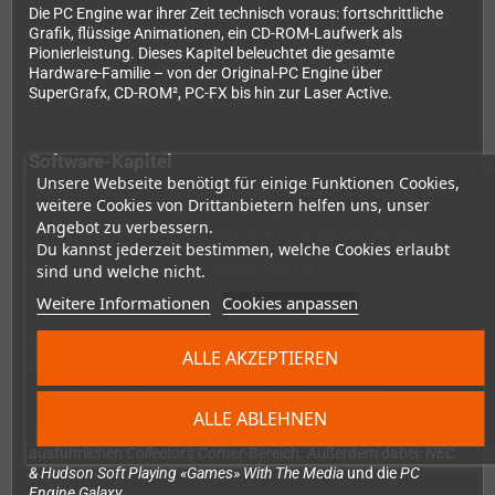
Die PC Engine war ihrer Zeit technisch voraus: fortschrittliche
Grafik, flüssige Animationen, ein CD-ROM-Laufwerk als
Pionierleistung. Dieses Kapitel beleuchtet die gesamte
Hardware-Familie – von der Original-PC Engine über
SuperGrafx, CD-ROM², PC-FX bis hin zur Laser Active.
Software-Kapitel
Unsere Webseite benötigt für einige Funktionen Cookies,
Das Herzstück: Alle japanischen und nordamerikanischen Spiele
weitere Cookies von Drittanbietern helfen uns, unser
auf HuCard, TurboChip, CD-ROM², Super CD-ROM², Arcade Card,
Angebot zu verbessern.
TurboGrafx-CD, Super CD, SuperGrafx, CD Games Express, PC-
Du kannst jederzeit bestimmen, welche Cookies erlaubt
FX und Laser Active werden vorgestellt und bewertet. Mehr als
sind und welche nicht.
900 Titel
bekommen ihren großen Auftritt.
Weitere Informationen
Cookies anpassen
Bonus-Inhalte (exklusiv in der Gunhed Deluxe
ALLE AKZEPTIEREN
Edition)
Gegenüber der Classic Edition enthält diese Ausgabe
zusätzliche Kapitel, darunter Konsolen-Varianten,
ALLE ABLEHNEN
unveröffentlichte Spiele, Homebrew-Titel sowie den
ausführlichen
Collector's Corner
-Bereich. Außerdem dabei:
NEC
& Hudson Soft Playing «Games» With The Media
und die
PC
Engine Galaxy
.