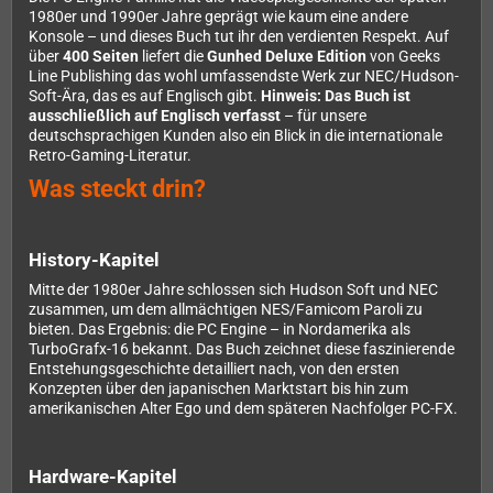
1980er und 1990er Jahre geprägt wie kaum eine andere
Konsole – und dieses Buch tut ihr den verdienten Respekt. Auf
über
400 Seiten
liefert die
Gunhed Deluxe Edition
von Geeks
Line Publishing das wohl umfassendste Werk zur NEC/Hudson-
Soft-Ära, das es auf Englisch gibt.
Hinweis: Das Buch ist
ausschließlich auf Englisch verfasst
– für unsere
deutschsprachigen Kunden also ein Blick in die internationale
Retro-Gaming-Literatur.
Was steckt drin?
History-Kapitel
Mitte der 1980er Jahre schlossen sich Hudson Soft und NEC
zusammen, um dem allmächtigen NES/Famicom Paroli zu
bieten. Das Ergebnis: die PC Engine – in Nordamerika als
TurboGrafx-16 bekannt. Das Buch zeichnet diese faszinierende
Entstehungsgeschichte detailliert nach, von den ersten
Konzepten über den japanischen Marktstart bis hin zum
amerikanischen Alter Ego und dem späteren Nachfolger PC-FX.
Hardware-Kapitel