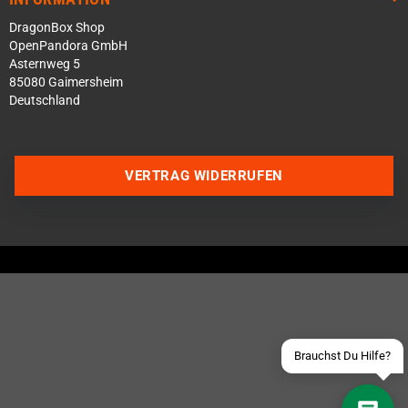
DragonBox Shop
OpenPandora GmbH
Asternweg 5
85080 Gaimersheim
Deutschland
VERTRAG WIDERRUFEN
Über WhatsApp schreiben
Über Telegram schreiben
Discord Server beitreten
Facebook Messenger
Schick uns eine eMail
Brauchst Du Hilfe?