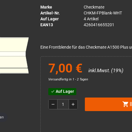
Marke
Checkmate
Artikel-Nr.
CHKM-FPBlank-WHT
Auf Lager
4 Artikel
EAN13
4260416655201
Eine Frontblende für das Checkmate A1500 Plus 
7,00 €
inkl.Mwst. (19%)
Versandfertig in 1 - 2 Tagen
Auf Lager
check
shopping_cart
remove
add
men