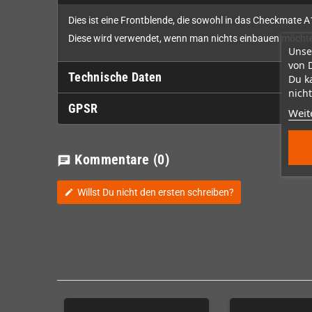
Dies ist eine Frontblende, die sowohl in das Checkmate 
Diese wird verwendet, wenn man nichts einbauen möchte
Unse
von 
Technische Daten
Du k
nicht
GPSR
Weit
Kommentare
(0)
chat
Willst Du nicht den ersten schreiben?
edit