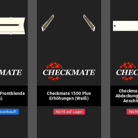
Checkmat
Frontblende
Checkmate 1500 Plus
Abdeckung 
ß)
Erhöhungen (Weiß)
Anschl
sverkauft
Nicht auf Lager
Nicht