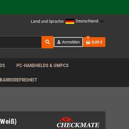
rag nach!
Deutschland
Land und Sprache:
rag nach!
0
search
person
Anmelden
0,00 €
rag nach!
DS
PC-HANDHELDS & UMPCS
BARRIEREFREIHEIT
(Weiß)