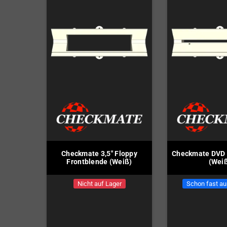
Checkmate 3,5" Floppy
Checkmate DVD 
Frontblende (Weiß)
(Wei
Nicht auf Lager
Schon fast au