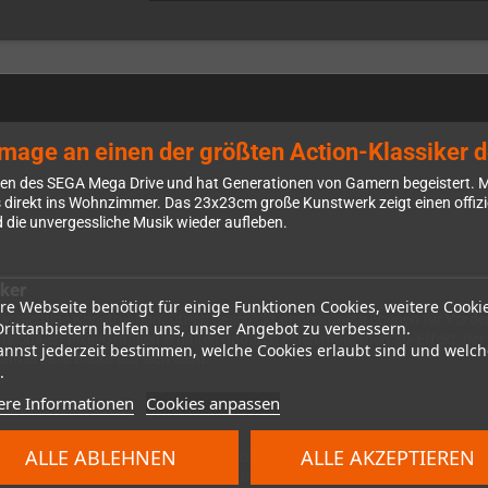
age an einen der größten Action-Klassiker d
en des SEGA Mega Drive und hat Generationen von Gamern begeistert. Mi
irekt ins Wohnzimmer. Das 23x23cm große Kunstwerk zeigt einen offiziell
d die unvergessliche Musik wieder aufleben.
ker
re Webseite benötigt für einige Funktionen Cookies, weitere Cooki
rschichtige Konstruktion. Durch geschickt angeordnete Ebenen für Vorder
Drittanbietern helfen uns, unser Angebot zu verbessern.
nsionalen Pixel-Grafiken erhalten dadurch einen modernen 3D-Effekt, der 
annst jederzeit bestimmen, welche Cookies erlaubt sind und welch
ntiert alle Blicke auf sich zieht.
.
ere Informationen
Cookies anpassen
ALLE ABLEHNEN
ALLE AKZEPTIEREN
von Revenge of Shinobi, das Du nach Belieben auf dem Rahmen anbringen
arze Rahmen im quadratischen 23x23cm Format passt perfekt in jede Gam