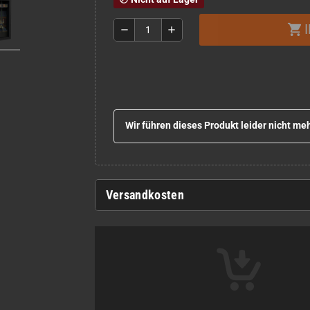
shopping_cart
remove
add
Wir führen dieses Produkt leider nicht meh
Versandkosten