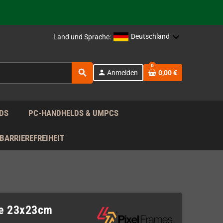
rag nach!
Deutschland
Land und Sprache:
rag nach!
0
search
person
Anmelden
0,00 €
rag nach!
DS
PC-HANDHELDS & UMPCS
BARRIEREFREIHEIT
me 23x23cm