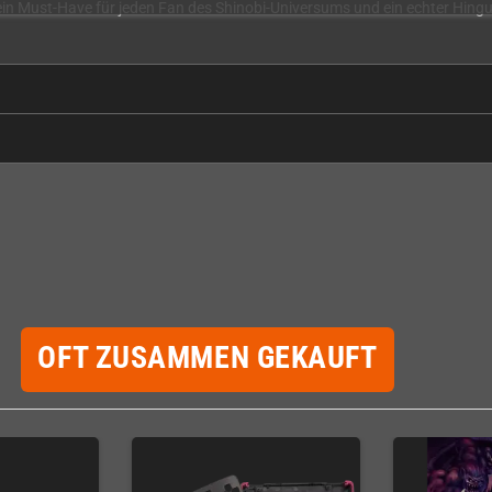
 ein Must-Have für jeden Fan des Shinobi-Universums und ein echter Hingu
OFT ZUSAMMEN GEKAUFT