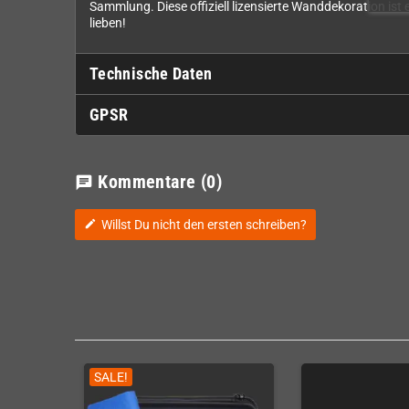
Sammlung. Diese offiziell lizensierte Wanddekoration ist
lieben!
Technische Daten
GPSR
Kommentare
(0)
chat
Willst Du nicht den ersten schreiben?
edit
SALE!