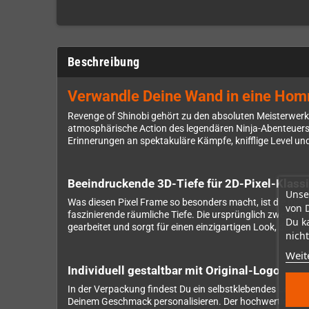
Beschreibung
Verwandle Deine Wand in eine Homm
Revenge of Shinobi gehört zu den absoluten Meisterwerk
atmosphärische Action des legendären Ninja-Abenteuers d
Erinnerungen an spektakuläre Kämpfe, knifflige Level un
Beeindruckende 3D-Tiefe für 2D-Pixel-Klassi
Unse
Was diesen Pixel Frame so besonders macht, ist die meh
von 
faszinierende räumliche Tiefe. Die ursprünglich zweidime
Du k
gearbeitet und sorgt für einen einzigartigen Look, der gara
nicht
Weit
Individuell gestaltbar mit Original-Logo
In der Verpackung findest Du ein selbstklebendes Logo 
Deinem Geschmack personalisieren. Der hochwertige schw