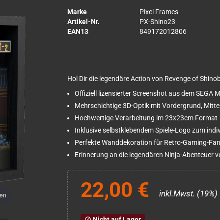
Marke
Pixel Frames
Artikel-Nr.
PX-Shino23
EAN13
849172012806
Hol Dir die legendäre Action von Revenge of Shin
Offiziell lizensierter Screenshot aus dem SEGA M
Mehrschichtige 3D-Optik mit Vordergrund, Mitt
Hochwertige Verarbeitung im 23x23cm Format
Inklusive selbstklebendem Spiele-Logo zum indi
Perfekte Wanddekoration für Retro-Gaming-Fa
Erinnerung an die legendären Ninja-Abenteuer 
22,00 €
inkl.Mwst. (19%)
men
Nicht auf Lager
block