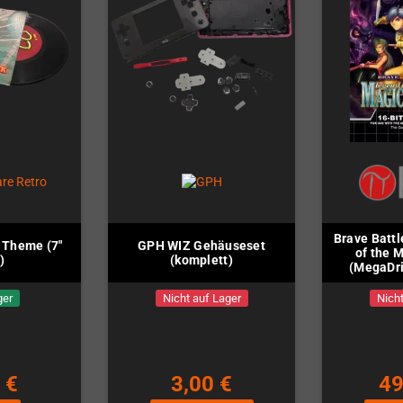
Brave Battl
 Theme (7"
GPH WIZ Gehäuseset
of the 
)
(komplett)
(MegaDri
ger
Nicht auf Lager
Nicht
 €
3,00 €
49