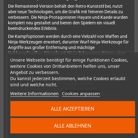
Die Remastered-Version behält den Retro-Kunststil bei, nutzt
aber neue Technologien, um die Grafik mit feineren Details zu
verbessern. Die Ninja-Protagonisten Hayate und Kaede wurden
komplett neu gestaltet und bieten den Spielern ein visuell
beeindruckendes Erlebnis.
Die Kampfoptionen werden durch eine Vielzahl von Waffen und
Ninja-Werkzeugen erweitert, darunter Wurf-Ninja-Werkzeuge für
Angriffe aus großer Entfernung und mächtige
Nahkampfwaffen. Kämpfe mit Ninja-Schwertern, Ketten, einer
Schießpulver-Kanone, Kanonenkugeln, Shuriken, einer riesigen
Unsere Webseite benötigt für einige Funktionen Cookies,
Keule, einer Machete, Eisenkaltblättern und heilenden
weitere Cookies von Drittanbietern helfen uns, unser
Reisbällen.
Angebot zu verbessern.
Der klassische Koop-Modus kehrt zurück und ermöglicht es den
Du kannst jederzeit bestimmen, welche Cookies erlaubt
Spielern, die Freude am gemeinsamen Spielen
sind und welche nicht.
wiederzuentdecken. Entscheide dich, ob du die
Weitere Informationen
Cookies anpassen
Herausforderungen alleine meistern willst oder dich mit einem
Freund zusammentust, um dich furchterregenden Feinden zu
stellen. Shadow of the Ninja - Reborn bringt die Spannung des
ALLE AKZEPTIEREN
Originalspiels zurück und bietet ein nostalgisches und zugleich
erfrischendes Spielerlebnis.
ALLE ABLEHNEN