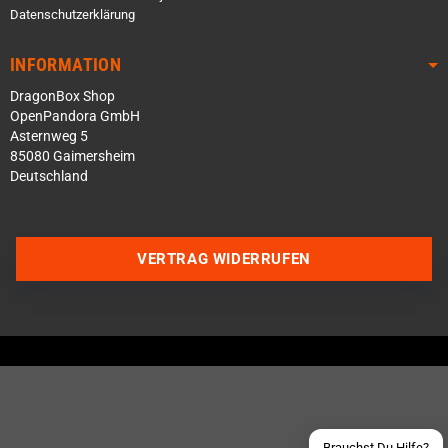
Datenschutzerklärung
INFORMATION
DragonBox Shop
OpenPandora GmbH
Asternweg 5
85080 Gaimersheim
Deutschland
Über WhatsApp schreiben
VERTRAG WIDERRUFEN
Über Telegram schreiben
Discord Server beitreten
Facebook Messenger
Schick uns eine eMail
Brauchst Du Hilfe?