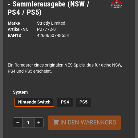
- Sammlerausgabe (NSW /
PS4 / PS5)
Marke
Strictly Limited
Artikel-Nr.
P27772-01
EAN13
4260650748554
Ein Remaster eines originalen NES-Spiels, das für deine NSW,
PS4 und PS5 erscheint.
System
Nintendo Switch
PS4
PS5
IN DEN WARENKORB
shopping_cart
remove
add