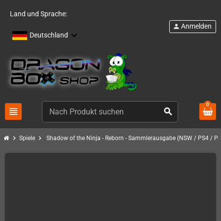
Land und Sprache:
Anmelden
person
Deutschland
0
view_headline
search
chevron_right
chevron_right
Spiele
Shadow of the Ninja - Reborn - Sammlerausgabe (NSW / PS4 / P