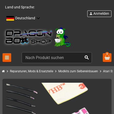
Land und Sprache:
Anmelden
person
Deutschland
0
view_headline
search
chevron_right
chevron_right
chevron_right
Reparaturen, Mods & Ersatzteile
Modkits zum Selbereinbauen
Atari S