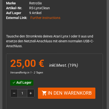
Marke
RetroSix
Artikel-Nr.
RS-LynxClean
Auf Lager
9 Artikel
External Link:
Further instructions
Tausche den Stromkreis deines Atari Lynx I oder II aus und
ersetze den Netzteil-Anschluss mit einem normalen USB-C-
Anschluss.
25,00 €
inkl.Mwst. (19%)
Versandfertig in 1 - 2 Tagen
Auf Lager
check
IN DEN WARENKORB
shopping_cart
remove
add