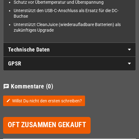
Schutz vor Übertemperatur und Überspannung
Unterstützt den USB-C-Anschluss als Ersatz für die DC-
Buchse
Unterstützt CleanJuice (wiederaufladbare Batterien) als
zukünftiges Upgrade
Technische Daten
GPSR
Kommentare
(0)
chat
Willst Du nicht den ersten schreiben?
edit
OFT ZUSAMMEN GEKAUFT