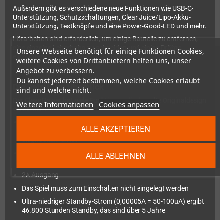
Außerdem gibt es verschiedene neue Funktionen wie USB-C-
Unterstützung, Schutzschaltungen, CleanJuice/Lipo-Akku-
Unterstützung, Testknöpfe und eine Power-Good-LED und mehr.
Lötarbeiten sind erforderlich, um einige Bauteile zu entfernen,
eine einzelne Leiterbahn zu schneiden und einige Drähte
Unsere Webseite benötigt für einige Funktionen Cookies,
einzulöten.
weitere Cookies von Drittanbietern helfen uns, unser
Angebot zu verbessern.
Du kannst jederzeit bestimmen, welche Cookies erlaubt
Die Details im Überblick
sind und welche nicht.
Der CleanPower hat viele Funktionen, die das alte Originaldesign
Weitere Informationen
Cookies anpassen
verbessern:
Ein gemeinsames Massedesign, wodurch die gesamte
ALLE AKZEPTIEREN
Leiterplatte in Zukunft einfacher zu debuggen und zu
diagnostizieren ist
2,5V bis 12V Eingang an Batteriequellen oder DC/USB-
ALLE ABLEHNEN
Anschluss
2A Ausgang
Das Spiel muss zum Einschalten nicht eingelegt werden
Ultra-niedriger Standby-Strom (0,00005A = 50-100uA) ergibt
46.800 Stunden Standby, das sind über 5 Jahre