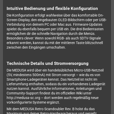
Intuitive Bedienung und flexible Konfiguration
Die Konfiguration erfolgt wahlweise über das komfortable On-
Screen-Display, den eingebauten OLED-Bildschirm oder per USB-
Verbindung von deinem PC oder Mac aus. Firmware-Updates
spielst du ebenfalls bequem per USB ein. Die drei Bedientasten
ermöglichen dir die schnelle Navigation durch die Menüs.
Besonders clever: Wenn sowohl RGB- als auch SDTV-Signale
erkannt werden, kannst du mit der mittleren Taste blitzschnell
zwischen den Eingängen umschalten.
Technische Details und Stromversorgung
Die MEDUSA wird über ein handelsübliches Micro-USB-Netzteil
(5V, mindestens 500mA) mit Strom versorgt – wie du es von
Smartphone-Ladegeräten kennst. Das Netzteil ist nicht im
Lieferumfang enthalten, sodass du ein vorhandenes Ladegerät
nutzen kannst. Ausführliche Informationen, Anleitungen und
Community-Support findest du im offiziellen Wiki unter
http://medusa-sc.org – dort werden auch regelmäßig neue
vorkonfigurierte Systeme ergänzt.
Mit dem MEDUSA Retro Scandoubler Rev. B holst du das
Maximum aus deiner Retro-Hardware heraus und genießt