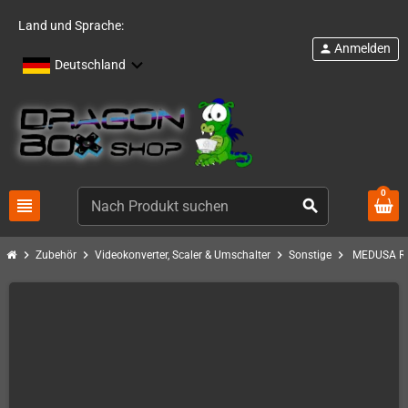
Land und Sprache:
Anmelden
person
Deutschland
0
view_headline
search
chevron_right
chevron_right
chevron_right
chevron_right
Zubehör
Videokonverter, Scaler & Umschalter
Sonstige
MEDUSA Ret