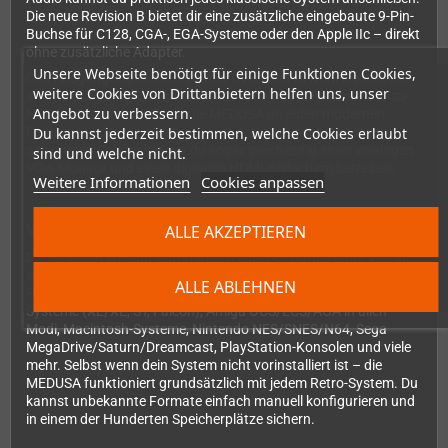
Die neue Revision B bietet dir eine zusätzliche eingebaute 9-Pin-
Buchse für C128, CGA-, EGA-Systeme oder den Apple IIc – direkt
ohne zusätzliche Adapter.
Unsere Webseite benötigt für einige Funktionen Cookies,
Das Ausgangssignal erfolgt über DVI-I, das sowohl digitale als
weitere Cookies von Drittanbietern helfen uns, unser
auch analoge Signale unterstützt. Mit einem einfachen DVI-zu-
Angebot zu verbessern.
HDMI-Adapter schließt du die MEDUSA an jeden modernen
Du kannst jederzeit bestimmen, welche Cookies erlaubt
Fernseher oder Monitor an. Besonders praktisch: Mit einem
geeigneten Splitter kannst du sogar gleichzeitig einen analogen
sind und welche nicht.
VGA-Monitor und einen digitalen HDMI-Bildschirm betreiben.
Weitere Informationen
Cookies anpassen
Vorkonfiguriert für deine Lieblingssysteme
ALLE AKZEPTIEREN
Die MEDUSA erkennt automatisch eine beeindruckende Vielfalt
an Retro-Computern und Konsolen: Die gesamte Spectrum-
ALLE ABLEHNEN
Familie, Amstrad CPC, Commodore 64, verschiedene Atari-
Systeme (XL/XE, ST, Falcon), Amiga OCS/ECS/AGA in allen
Modi, Macintosh-Systeme, Nintendo NES/SNES/N64, Sega
MegaDrive/Saturn/Dreamcast, PlayStation-Konsolen und viele
mehr. Selbst wenn dein System nicht vorinstalliert ist – die
MEDUSA funktioniert grundsätzlich mit jedem Retro-System. Du
kannst unbekannte Formate einfach manuell konfigurieren und
in einem der Hunderten Speicherplätze sichern.