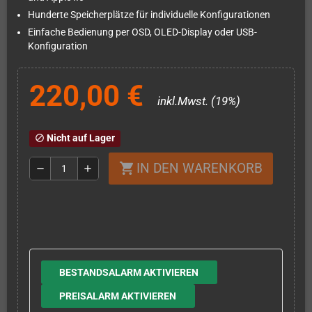
Hunderte Speicherplätze für individuelle Konfigurationen
Einfache Bedienung per OSD, OLED-Display oder USB-
Konfiguration
220,00 €
inkl.Mwst. (19%)
Nicht auf Lager
block
IN DEN WARENKORB
shopping_cart
remove
add
BESTANDSALARM AKTIVIEREN
PREISALARM AKTIVIEREN