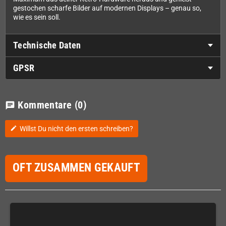
gestochen scharfe Bilder auf modernen Displays – genau so,
wie es sein soll.
Technische Daten
GPSR
Kommentare
(0)
chat
Willst Du nicht den ersten schreiben?
edit
OFT ZUSAMMEN GEKAUFT