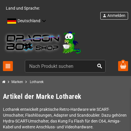
Land und Sprache:
Anmelden
person
Deutschland
0
view_headline
search
chevron_right
chevron_right
Marken
Lotharek
Artikel der Marke Lotharek
Lotharek entwickelt praktische Retro-Hardware wie SCART-
Umschalter, Flashlösungen, Adapter und Scandoubler. Dazu gehören
Hydra-SCART-Umschalter, das Kung Fu Flash für den C64, Amiga-
Kabel und weitere Anschluss- und Videohardware.