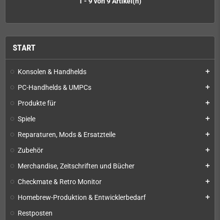
1 - 9 von 9 Artikel(n)
START
Konsolen & Handhelds
add
PC-Handhelds & UMPCs
add
Produkte für
add
Spiele
add
Reparaturen, Mods & Ersatzteile
add
Zubehör
add
Merchandise, Zeitschriften und Bücher
add
Checkmate & Retro Monitor
add
Homebrew-Produktion & Entwicklerbedarf
add
Restposten