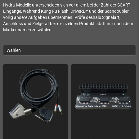
Hydra-Modelle unterscheiden sich vor allem bei der Zahl der SCART-
Eingänge, während Kung Fu Flash, DriveRDY und der Scandoubler
völlig andere Aufgaben übernehmen. Prüfe deshalb Signalart,
Anschluss und Zielgerät beim einzelnen Produkt, statt nur nach dem
Markennamen zu wählen.
Wählen