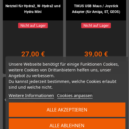
Netzteil für Hydra2, W-Hydra2 und
TIKUS USB Maus / Joystick
Hydra Mini
Adapter (für Amiga, ST, GEOS)
Nicht auf Lager
Nicht auf Lager
27,00 €
39,00 €
Unsere Webseite benötigt für einige Funktionen Cookies,
ZUM PRODUKT
ZUM PRODUKT
weitere Cookies von Drittanbietern helfen uns, unser
Angebot zu verbessern.
Du kannst jederzeit bestimmen, welche Cookies erlaubt
sind und welche nicht.
Weitere Informationen
Cookies anpassen
ALLE AKZEPTIEREN
ALLE ABLEHNEN