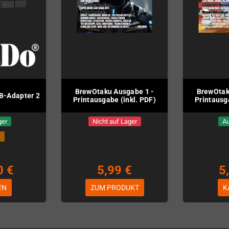
BrewOtaku Ausgabe 1 -
BrewOtak
B-Adapter 2
Printausgabe (inkl. PDF)
Printausg
ger
Nicht auf Lager
Au
0 €
5,99 €
5
EN
ZUM PRODUKT
K