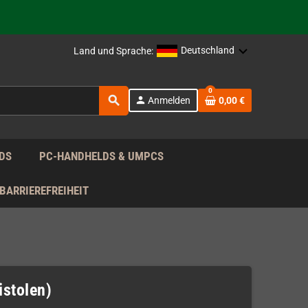
rag nach!
Deutschland
Land und Sprache:
0
search
person
Anmelden
0,00 €
rag nach!
DS
PC-HANDHELDS & UMPCS
BARRIEREFREIHEIT
istolen)