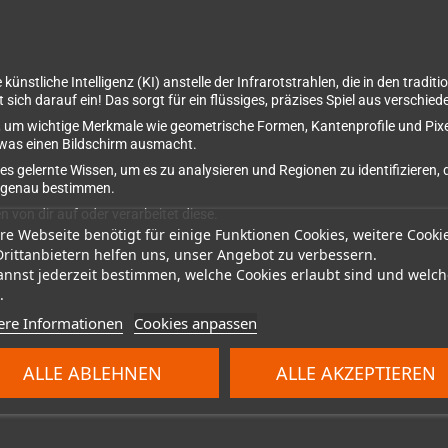
nstliche Intelligenz (KI) anstelle der Infrarotstrahlen, die in den tradi
t sich darauf ein! Das sorgt für ein flüssiges, präzises Spiel aus versch
, um wichtige Merkmale wie geometrische Formen, Kantenprofile und Pixel
, was einen Bildschirm ausmacht.
es gelernte Wissen, um es zu analysieren und Regionen zu identifizieren,
d genau bestimmen.
en von dir auf oder verarbeitet diese.
re Webseite benötigt für einige Funktionen Cookies, weitere Cooki
Drittanbietern helfen uns, unser Angebot zu verbessern.
annst jederzeit bestimmen, welche Cookies erlaubt sind und welch
.
ere Informationen
Cookies anpassen
ALLE ABLEHNEN
ALLE AKZEPTIEREN