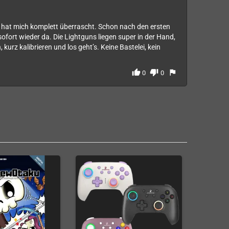
’ hat mich komplett überrascht. Schon nach den ersten
sofort wieder da. Die Lightguns liegen super in der Hand,
 kurz kalibrieren und los geht’s. Keine Bastelei, kein
thumb_up
thumb_down
flag
0
0