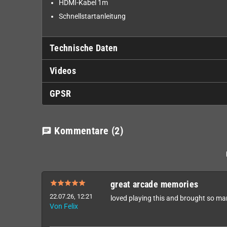
HDMI-Kabel 1m
Schnellstartanleitung
Technische Daten
Videos
GPSR
Kommentare
(2)
chat
great arcade memories
22.07.26, 12:21
loved playing this and brought so m
Von Felix