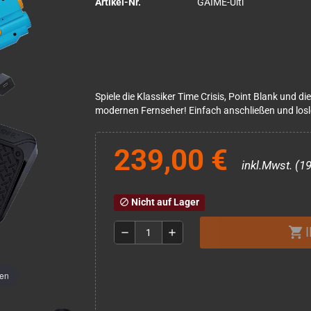
Artikel-Nr.
GAIME-Ulti
Spiele die Klassiker Time Crisis, Point Blank und di
modernen Fernseher! Einfach anschließen und los
239,00 €
inkl.Mwst. (1
Nicht auf Lager
block
shopping_cart
remove
add
men