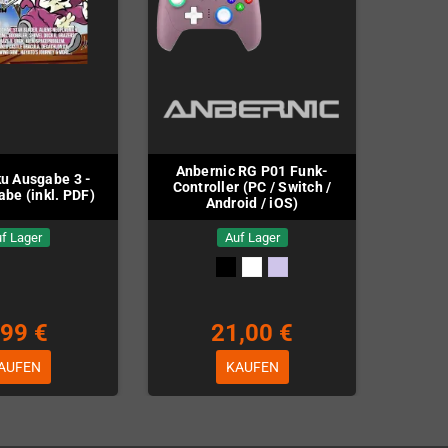
Anbernic RG P01 Funk-
u Ausgabe 3 -
Controller (PC / Switch /
abe (inkl. PDF)
Android / iOS)
f Lager
Auf Lager
,99 €
21,00 €
AUFEN
KAUFEN