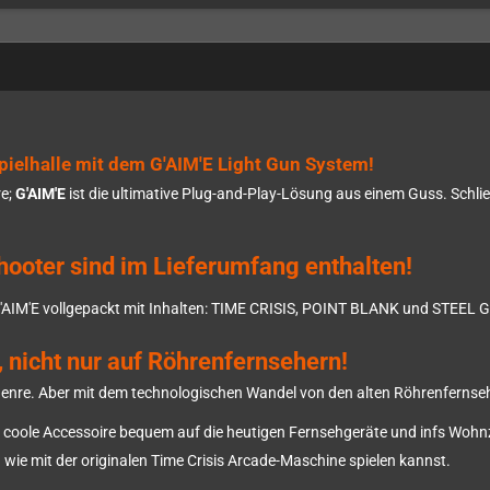
pielhalle mit dem G'AIM'E Light Gun System!
e;
G'AIM'E
ist die ultimative Plug-and-Play-Lösung aus einem Guss. Schli
hooter sind im Lieferumfang enthalten!
t G'AIM'E vollgepackt mit Inhalten: TIME CRISIS, POINT BLANK und STEEL
, nicht nur auf Röhrenfernsehern!
 Genre. Aber mit dem technologischen Wandel von den alten Röhrenfernse
es coole Accessoire bequem auf die heutigen Fernsehgeräte und infs Woh
 wie mit der originalen Time Crisis Arcade-Maschine spielen kannst.