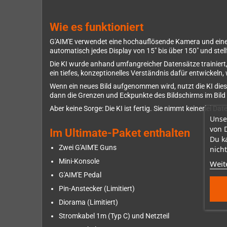
Wie es funktioniert
G'AIM'E verwendet eine hochauflösende Kamera und eine kü
automatisch jedes Display von 15" bis über 150" und stell
Die KI wurde anhand umfangreicher Datensätze trainiert
ein tiefes, konzeptionelles Verständnis dafür entwickeln
Wenn ein neues Bild aufgenommen wird, nutzt die KI dies
dann die Grenzen und Eckpunkte des Bildschirms im Bil
Aber keine Sorge: Die KI ist fertig. Sie nimmt keinerlei Dat
Unse
von 
Im Ultimate-Paket enthalten
Du k
Zwei G'AIM'E Guns
nicht
Mini-Konsole
Weit
G'AIM'E Pedal
Pin-Anstecker (Limitiert)
Diorama (Limitiert)
Stromkabel 1m (Typ C) und Netzteil