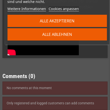
Jewel Case, alles im europäischen (PAL) Stil. Die CD
sind und welche nicht.
ist regionsfrei und kann auf allen CD-kompatiblen
Weitere Informationen
Cookies anpassen
Dreamcast-Konsolen abgespielt werden.
ALLE AKZEPTIEREN
ALLE ABLEHNEN
Comments (0)
No comments at this moment
Only registered and logged customers can add comments