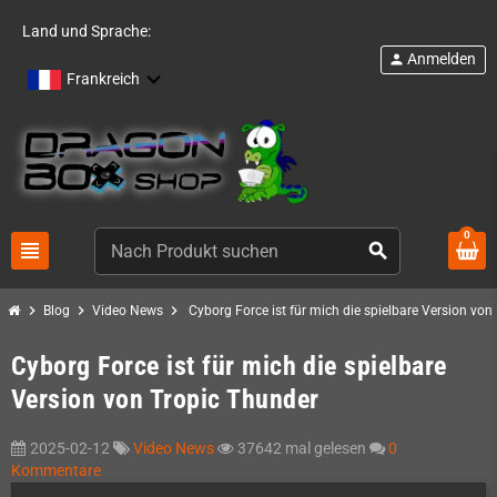
Land und Sprache:
Anmelden
person
Frankreich
0
view_headline
search
chevron_right
chevron_right
chevron_right
Blog
Video News
Cyborg Force ist für mich die spielbare Version von
Cyborg Force ist für mich die spielbare
Version von Tropic Thunder
2025-02-12
Video News
37642 mal gelesen
0
Kommentare