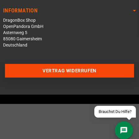
INFORMATION
DragonBox Shop
OpenPandora GmbH
Asternweg 5
85080 Gaimersheim
Deutschland
Über WhatsApp schreiben
Über Telegram schreiben
VERTRAG WIDERRUFEN
Discord Server beitreten
Facebook Messenger
Schick uns eine eMail
Brauchst Du Hilfe?