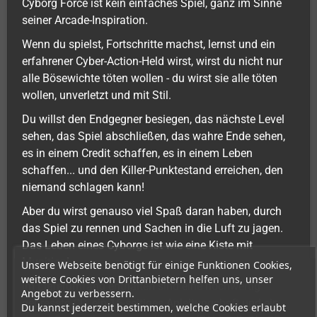
Cyborg Force ist kein einfaches Spiel, ganz im Sinne
seiner Arcade-Inspiration.
Wenn du spielst, Fortschritte machst, lernst und ein
erfahrener Cyber-Action-Held wirst, wirst du nicht nur
alle Bösewichte töten wollen - du wirst sie alle töten
wollen, unverletzt und mit Stil.
Du willst den Endgegner besiegen, das nächste Level
sehen, das Spiel abschließen, das wahre Ende sehen,
es in einem Credit schaffen, es in einem Leben
schaffen... und den Killer-Punktestand erreichen, den
niemand schlagen kann!
Aber du wirst genauso viel Spaß daran haben, durch
das Spiel zu rennen und Sachen in die Luft zu jagen.
Das Leben eines Cyborgs ist wie eine Kiste mit
Munition!
Unsere Webseite benötigt für einige Funktionen Cookies,
weitere Cookies von Drittanbietern helfen uns, unser
Im Lieferumfang enthalten sind eine hochwertig
Angebot zu verbessern.
gepresste CD, ein 16-seitiges Anleitungsheft und ein
Du kannst jederzeit bestimmen, welche Cookies erlaubt