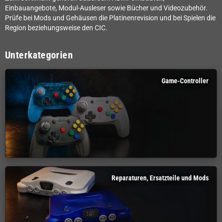
Einbauangebote, Modul-Ausleser sowie Bücher und Videozubehör.
Prüfe bei Mods und Gehäusen die Platinenrevision und bei Spielen die
Region beziehungsweise den CIC.
Unterkategorien
Game-Controller
Reparaturen, Ersatzteile und Mods