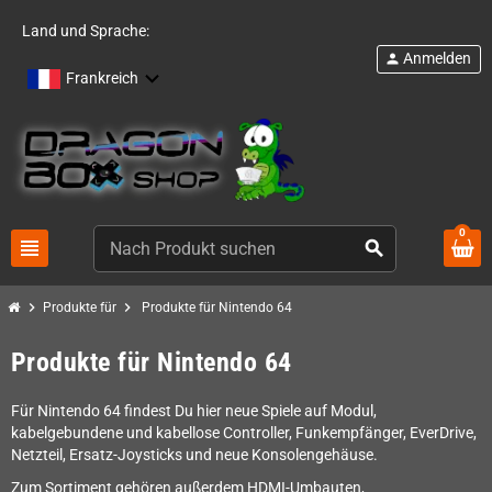
Land und Sprache:
Anmelden
person
Frankreich
0
view_headline
search
chevron_right
chevron_right
Produkte für
Produkte für Nintendo 64
Produkte für Nintendo 64
Für Nintendo 64 findest Du hier neue Spiele auf Modul,
kabelgebundene und kabellose Controller, Funkempfänger, EverDrive,
Netzteil, Ersatz-Joysticks und neue Konsolengehäuse.
Zum Sortiment gehören außerdem HDMI-Umbauten,