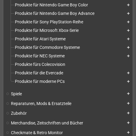
Produkte für Nintendo Game Boy Color
add
Produkte für Nintendo Game Boy Advance
add
Produkte für Sony PlayStation-Reihe
add
Produkte für Microsoft Xbox-Serie
add
Produkte für Atari Systeme
add
Produkte für Commodore Systeme
add
Produkte für NEC Systeme
add
Produkte fürs Colecovision
Produkte für die Evercade
add
Produkte für moderne PCs
add
Spiele
add
Reparaturen, Mods & Ersatzteile
add
Zubehör
add
Merchandise, Zeitschriften und Bücher
add
Checkmate & Retro Monitor
add