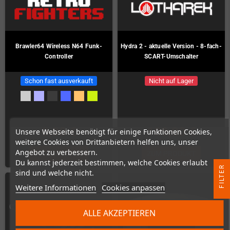
Brawler64 Wireless N64 Funk-
Hydra 2 - aktuelle Version - 8-fach-
Controller
SCART-Umschalter
Schon fast ausverkauft
Nicht auf Lager
0,00 €
189,00 €
Unsere Webseite benötigt für einige Funktionen Cookies,
weitere Cookies von Drittanbietern helfen uns, unser
Angebot zu verbessern.
ZUM PRODUKT
ZUM PRODUKT
Du kannst jederzeit bestimmen, welche Cookies erlaubt
R
sind und welche nicht.
Weitere Informationen
Cookies anpassen
F
I
L
T
E
ALLE AKZEPTIEREN