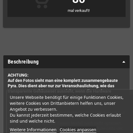
mal verkauft!
Beschreibung
ACHTUNG:
Auf den Fotos sieht man eine komplett zusammengebaute
Pyra. Dies dient aber nur zur Veranschaulichung, wie das
transparente Gehäuseset aussieht, wenn die Hardware
eingebaut ist. Die Hardware ist NICHT mit dabei - NUR das
Unsere Webseite benötigt für einige Funktionen Cookies,
Plastikgehäuse!
weitere Cookies von Drittanbietern helfen uns, unser
Angebot zu verbessern.
Es handelt sich hierbei um ein unlackiertes Pyra-Gehäuseset aus
Du kannst jederzeit bestimmen, welche Cookies erlaubt
der Prototyp-Phase.
sind und welche nicht.
Die Schultertasten sind bei diesem Modell noch nicht optimiert,
ansonsten hat sich im Vergleich zum finalen Gehäuse nicht viel
Weitere Informationen
Cookies anpassen