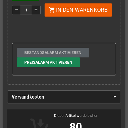
IN DEN WARENKORB
shopping_cart
remove
add
BESTANDSALARM AKTIVIEREN
PREISALARM AKTIVIEREN
Versandkosten
Dieser Artikel wurde bisher
80