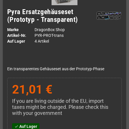
Pyra Ersatzgehäuseset
(Prototyp - Transparent)
Marke
DragonBox Shop
Artikel-Nr.
PYR-PROT-trans
Auf Lager
4 Artikel
Ein transparentes Gehäuseset aus der Prototyp-Phase
21,01 €
If you are living outside of the EU, import
taxes might be charged. Please check this
with your government
Auf Lager
check