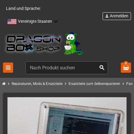
Land und Sprache:
Anmelden
person
Vereinigte Staaten
0
view_headline
search
chevron_right
chevron_right
chevron_right
Reparaturen, Mods & Ersatzteile
Ersatzteile zum Selberreparieren
Pand