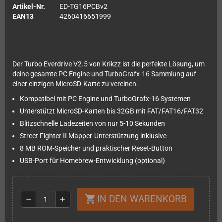
Artikel-Nr.
ED-TG16PCBv2
EAN13
4260416651999
Der Turbo Everdrive V2.5 von Krikzz ist die perfekte Lösung, um
deine gesamte PC Engine und TurboGrafx-16 Sammlung auf
einer einzigen MicroSD-Karte zu vereinen.
Kompatibel mit PC Engine und TurboGrafx-16 Systemen
Unterstützt MicroSD-Karten bis 32GB mit FAT/FAT16/FAT32
Blitzschnelle Ladezeiten von nur 5-10 Sekunden
Street Fighter II Mapper-Unterstützung inklusive
8 MB ROM-Speicher und praktischer Reset-Button
USB-Port für Homebrew-Entwicklung (optional)
IN DEN WARENKORB
shopping_cart
remove
add