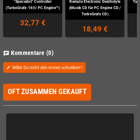
"Specialist" Controller
Remute Electronic Deathstyle
Tur
(TurboGrafx-16®/ PC Engine™)
(Musik CD für PC Engine CD /
P
TurboGrafx CD)
32,77 €
18,49 €
Kommentare
(0)
chat
Willst Du nicht den ersten schreiben?
edit
OFT ZUSAMMEN GEKAUFT