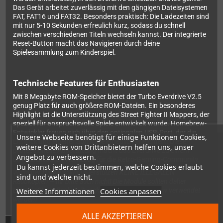
Das Gerät arbeitet zuverlässig mit den gängigen Dateisystemen
FAT, FAT16 und FAT32. Besonders praktisch: Die Ladezeiten sind
mit nur 5-10 Sekunden erfreulich kurz, sodass du schnell
zwischen verschiedenen Titeln wechseln kannst. Der integrierte
Reset-Button macht das Navigieren durch deine
Spielesammlung zum Kinderspiel.
Technische Features für Enthusiasten
Mit 8 Megabyte ROM-Speicher bietet der Turbo Everdrive V2.5
genug Platz für auch größere ROM-Dateien. Ein besonderes
Highlight ist die Unterstützung des Street Fighter II Mappers, der
speziell für anspruchsvolle Spiele entwickelt wurde. Homebrew-
Entwickler freuen sich über den optionalen USB-Port, der die
Unsere Webseite benötigt für einige Funktionen Cookies,
Entwicklung eigener Software erheblich erleichtert. Diese
weitere Cookies von Drittanbietern helfen uns, unser
professionelle Ausstattung macht das Everdrive zu einem
Angebot zu verbessern.
unverzichtbaren Werkzeug für die Retro-Gaming-Community.
Du kannst jederzeit bestimmen, welche Cookies erlaubt
Wichtiger Hinweis: Wir unterstützen KEINE ILLEGALEN
sind und welche nicht.
Raubkopien – Ihr bitte auch nicht! Die Module sollten daher
Weitere Informationen
Cookies anpassen
LEDIGLICH zu Backup-Zwecken oder für Homebrew verwendet
werden!
ALLE AKZEPTIEREN