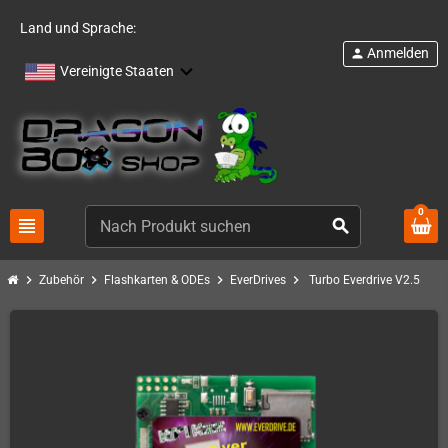
Land und Sprache:
Anmelden
person
Vereinigte Staaten
0
view_headline
search
chevron_right
chevron_right
chevron_right
chevron_right
Zubehör
Flashkarten & ODEs
EverDrives
Turbo Everdrive V2.5