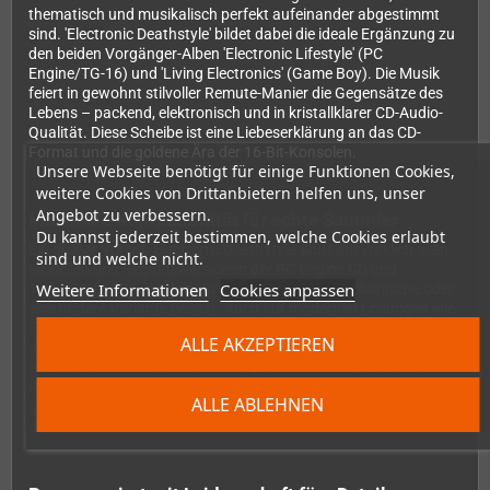
thematisch und musikalisch perfekt aufeinander abgestimmt
sind. 'Electronic Deathstyle' bildet dabei die ideale Ergänzung zu
den beiden Vorgänger-Alben 'Electronic Lifestyle' (PC
Engine/TG-16) und 'Living Electronics' (Game Boy). Die Musik
feiert in gewohnt stilvoller Remute-Manier die Gegensätze des
Lebens – packend, elektronisch und in kristallklarer CD-Audio-
Qualität. Diese Scheibe ist eine Liebeserklärung an das CD-
Format und die goldene Ära der 16-Bit-Konsolen.
Unsere Webseite benötigt für einige Funktionen Cookies,
weitere Cookies von Drittanbietern helfen uns, unser
Angebot zu verbessern.
Maximale Kompatibilität für echte Sammler
Du kannst jederzeit bestimmen, welche Cookies erlaubt
Ein großer Vorteil: 'Electronic Deathstyle' läuft auf wirklich allen
sind und welche nicht.
Modellen und Regionalversionen der PC Engine CD und
Weitere Informationen
Cookies anpassen
TurboGrafx CD – egal ob du die japanische, amerikanische oder
eine andere Variante besitzt. Auch auf modernen Lösungen wie
Emulatoren oder dem kommenden Analogue DUO funktioniert
ALLE AKZEPTIEREN
die CD einwandfrei. Und selbst wenn du keine der Konsolen
besitzt, kannst du das Album auf jedem handelsüblichen CD-
Player genießen – allerdings verpasst du dann die liebevoll
ALLE ABLEHNEN
gestalteten visuellen Extras und die interaktive Präsentation auf
dem Bildschirm.