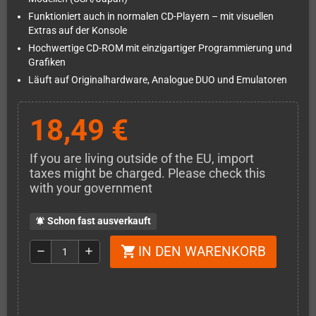
Funktioniert auch in normalen CD-Playern – mit visuellen
Extras auf der Konsole
Hochwertige CD-ROM mit einzigartiger Programmierung und
Grafiken
Läuft auf Originalhardware, Analogue DUO und Emulatoren
18,49 €
If you are living outside of the EU, import
taxes might be charged. Please check this
with your government
Schon fast ausverkauft
notifications_active
IN DEN WARENKORB
shopping_cart
remove
add