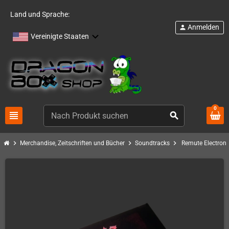
Land und Sprache:
Anmelden
person
Vereinigte Staaten
0
view_headline
search
chevron_right
chevron_right
chevron_right
Merchandise, Zeitschriften und Bücher
Soundtracks
Remute Electroni