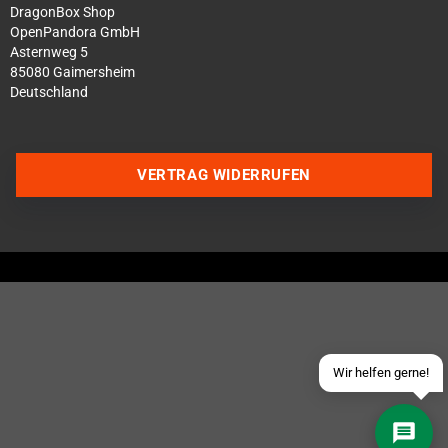
DragonBox Shop
OpenPandora GmbH
Asternweg 5
85080 Gaimersheim
Deutschland
VERTRAG WIDERRUFEN
Über WhatsApp schreiben
Über Telegram schreiben
Discord Server beitreten
Facebook Messenger
Schick uns eine eMail
Wir helfen gerne!