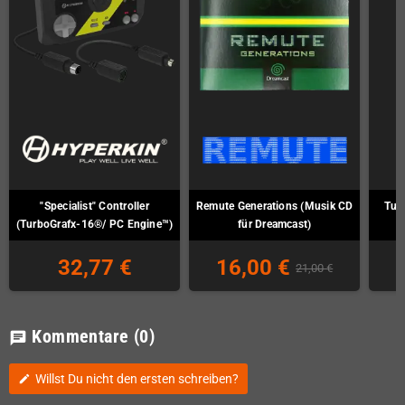
"Specialist" Controller
Remute Generations (Musik CD
Tur
(TurboGrafx-16®/ PC Engine™)
für Dreamcast)
P
32,77 €
16,00 €
21,00 €
Kommentare
(0)
chat
Willst Du nicht den ersten schreiben?
edit