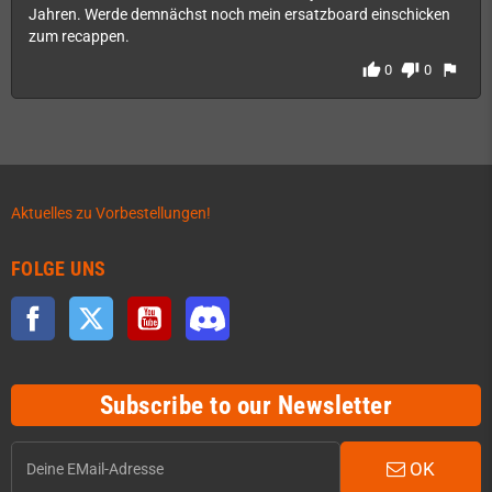
Jahren. Werde demnächst noch mein ersatzboard einschicken
zum recappen.
thumb_up
thumb_down
flag
0
0
Aktuelles zu Vorbestellungen!
FOLGE UNS
Facebook
Twitter
YouTube
Discord
Subscribe to our Newsletter
OK