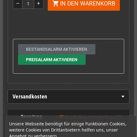
IN DEN WARENKORB
shopping_cart
remove
add
BESTANDSALARM AKTIVIEREN
PREISALARM AKTIVIEREN
Versandkosten
Bewertung
Kundenbewertungen lesen
(1)
chat
Unsere Webseite benötigt für einige Funktionen Cookies,
Produkt bewerten
edit
weitere Cookies von Drittanbietern helfen uns, unser
Angebot zu verbessern.