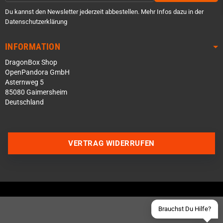
Du kannst den Newsletter jederzeit abbestellen. Mehr Infos dazu in der
Datenschutzerklärung
INFORMATION
DragonBox Shop
OpenPandora GmbH
Asternweg 5
85080 Gaimersheim
Deutschland
Über WhatsApp schreiben
Über Telegram schreiben
VERTRAG WIDERRUFEN
Discord Server beitreten
Facebook Messenger
Schick uns eine eMail
Brauchst Du Hilfe?