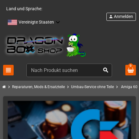
Land und Sprache:
Anmelden
person
Vereinigte Staaten
0
view_headline
search
chevron_right
chevron_right
chevron_right
Reparaturen, Mods & Ersatzteile
Umbau-Service ohne Teile
Amiga 600 