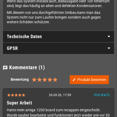
Wenn das System instabil läuft, Bildausgabe oder Ton fehlerhaft
sind, liegt das häufig an alten und defekten Kondensatoren.
Mit diesem von uns durchgeführten Umbau kann man das
System nicht nur zum Laufen bringen sondern auch gegen
weitere Schäden schützen.
Technische Daten
GPSR
Kommentare
(1)
chat
Bewertung
Produkt bewerten
edit
Von Kai S.
26.03.26, 17:39
Super Arbeit
Hatte mein amiga 1200 board zum recappen eingeschickt.
Wurde sauber bearbeitet und funktioniert jetzt wieder wie vor 30