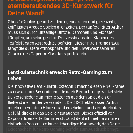
atemberaubendes 3D-Kunstwerk für
Deine Wand!
Ghost'n'Goblins gehört zu den legendärsten und gleichzeitig
kniffligsten Arcade-Spielen aller Zeiten. Der tapfere Ritter Arthur
muss sich durch unzählige Untote, Dämonen und Monster
kämpfen, um seine geliebte Prinzessin aus den Klauen des
Teufelsfürsten Astaroth zu befreien. Dieser Pixel Frame PLAX
fängt die düstere Atmosphäre und den unverwechselbaren
Charme des Capcom-Klassikers perfekt ein.
Lentikulartechnik erweckt Retro-Gaming zum
Leben
Die innovative Lentikulardrucktechnik macht diesen Pixel Frame
zu etwas ganz Besonderem. Je nach Betrachtungswinkel siehst
Du verschiedene animierte Szenen aus dem Spiel, die sich
fließend ineinander verwandeln. Die 3D-Effekte lassen Arthur
regelrecht vor dem Hintergrund erscheinen und vermitteln das
Gefühl, direkt in das Spiel einzutauchen. Dieses offiziell von
Capcom lizenzierte Sammlerstück ist deutlich mehr als nur ein
einfaches Poster – es ist ein lebendiges Kunstwerk, das Deine
Leidenschaft für Retro-Gaming perfekt zum Ausdruck bringt.