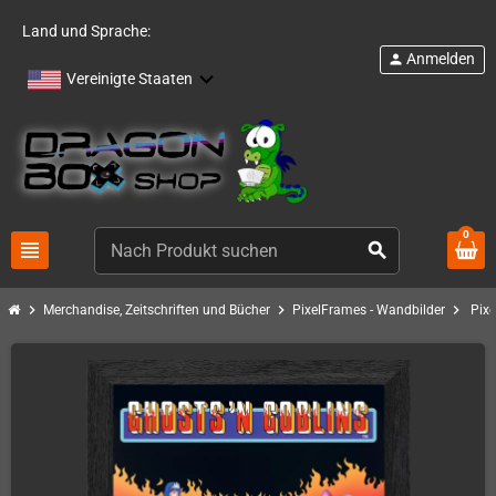
Land und Sprache:
Anmelden
person
Vereinigte Staaten
0
view_headline
search
chevron_right
chevron_right
chevron_right
Merchandise, Zeitschriften und Bücher
PixelFrames - Wandbilder
Pixe