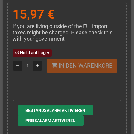
15,97 €
If you are living outside of the EU, import
taxes might be charged. Please check this
with your government
Nicht auf Lager
block
IN DEN WARENKORB
shopping_cart
remove
add
BESTANDSALARM AKTIVIEREN
PREISALARM AKTIVIEREN