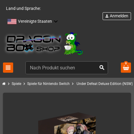
Land und Sprache:
Anmelden
person
Vereinigte Staaten
0
view_headline
search
chevron_right
chevron_right
chevron_right
Spiele
Spiele für Nintendo Switch
Under Defeat Deluxe Edition (NSW)