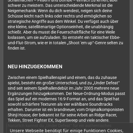
Schaltflächen – Feuern und Bombe – einfach zu lernen, aber
schwer zu meistern. Das unterscheidende Merkmal ist die
Neigemechanik: Wenn du dich wendest, neigen sich deine
Schüsse leicht nach links oder rechts und ermöglichen so
strategische Angriffe aus dem Winkel. Du verfügst auch über
eine kleine, satellitenartige Optionseinheit, die unabhängig
schießt. Aber du musst die Feuerschaltfläche für eine Weile
loslassen, um sie aufzuladen. So entsteht ein taktischer Ebbe-
und-Flut-Strom, wie er in totalen „Shoot 'em up“-Genre selten zu
finden ist.
NEU HINZUGEKOMMEN
Zwischen einem Spielhallenspiel und einem, das du zuhause
spielst, besteht ein großer Unterschied, und zu „Under Defeat“
sind seit seinem Spielhallendebüt im Jahr 2005 mehrere neue
Ergänzungen hinzugekommen. Der Neue-Ordnung-Modus passt
das Spiel auf ein modernes 16:9-Format an, und das Spiel hat
sowohl schärfere Texturen als vier wählbare Soundtracks
erhalten. Darunter ist ein brandneuer, vom Originalkomponisten
Shinji Hosoe, der bekannt ist für seine Arbeit an Ridge Racer,
Tekken, Street Fighter EX, SuperSweep und viele andere.
Natürlich kannst du „Under Defeat“ für ein authentisches
Unsere Webseite benötigt für einige Funktionen Cookies,
Erlebnis immer noch im Original-Spielhallenmodus spielen. Wie