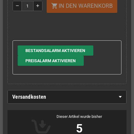
IN DEN WARENKORB
shopping_cart
remove
add
BESTANDSALARM AKTIVIEREN
PREISALARM AKTIVIEREN
Versandkosten
Dieser Artikel wurde bisher
5