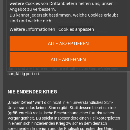
weitere Cookies von Drittanbietern helfen uns, unser
du dieses bombastische Action-Fest genießt, liegt ganz bei dir!
Angebot zu verbessern.
Du kannst jederzeit bestimmen, welche Cookies erlaubt
sind und welche nicht.
ANGELEHNT AN DIE VERGANGENHEIT
Weitere Informationen
Cookies anpassen
„Under Defeat“ ist ein echter Klassiker. Das Spiel erschien
zunächst in Spielhallen, wurde von G.rev entwickelt und kam vor
fast zwanzig Jahren in Japan heraus. Über die Jahre hat es
ALLE AKZEPTIEREN
seinen Weg auf mehrere Plattformen geschafft. Es wurde vor
allem im Jahr 2006 für die Dreamcast veröffentlicht – lange
nachdem die offizielle Unterstützung für die Konsole geendet
ALLE ABLEHNEN
war. Diese 2024er Edition ist die ultimative Version des Spiels,
darin sind alle früheren Inhalte enthalten, von Genre-Veteranen
sorgfältig portiert.
NIE ENDENDER KRIEG
„Under Defeat“ wirft dich nicht in ein unverständliches Scifi-
Universum, das keinen Sinn ergibt. Stattdessen bietet es eine
(größtenteils) realistische Beschreibung einer futuristischen
Vergangenheit. Du spielst insbesondere einen Helikopterpiloten
in einem sich hinziehenden Krieg zwischen dem deutsch
sprechenden Imperium und der Englisch sprechenden Union.