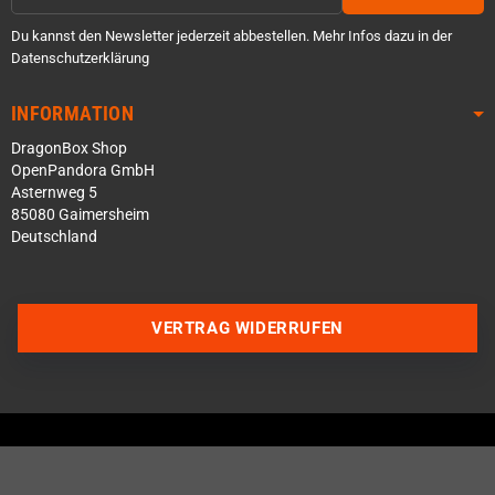
Du kannst den Newsletter jederzeit abbestellen. Mehr Infos dazu in der
Datenschutzerklärung
INFORMATION
DragonBox Shop
OpenPandora GmbH
Asternweg 5
85080 Gaimersheim
Deutschland
VERTRAG WIDERRUFEN
Über WhatsApp schreiben
Über Telegram schreiben
Discord Server beitreten
Facebook Messenger