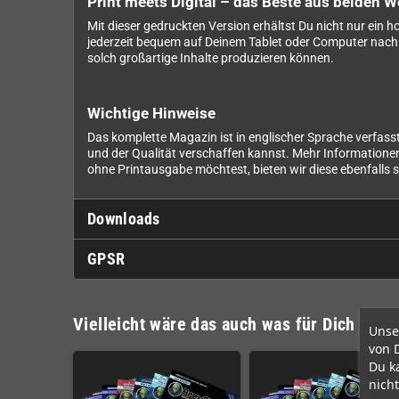
Print meets Digital – das Beste aus beiden W
Mit dieser gedruckten Version erhältst Du nicht nur ein
jederzeit bequem auf Deinem Tablet oder Computer nachle
solch großartige Inhalte produzieren können.
Wichtige Hinweise
Das komplette Magazin ist in englischer Sprache verfasst
und der Qualität verschaffen kannst. Mehr Informationen
ohne Printausgabe möchtest, bieten wir diese ebenfalls 
Downloads
GPSR
Vielleicht wäre das auch was für Dich
Unse
von 
Du k
nicht