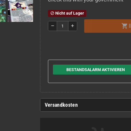
Nicht auf Lager
block
shopping_cart
remove
add
BESTANDSALARM AKTIVIEREN
Versandkosten