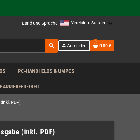
rag nach!
Vereinigte Staaten
Land und Sprache:
rag nach!
0
search
person
Anmelden
0,00 €
rag nach!
DS
PC-HANDHELDS & UMPCS
BARRIEREFREIHEIT
(inkl. PDF)
sgabe (inkl. PDF)