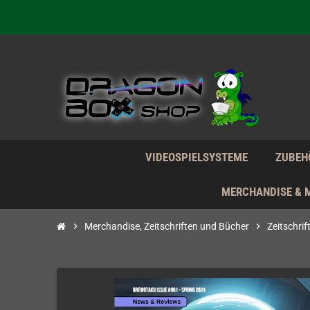
Wir verk
Wir verk
Wir verk
VIDEOSPIELSYSTEME
ZUBEH
MERCHANDISE & 
chevron_right
Merchandise, Zeitschriften und Bücher
chevron_right
Zeitschri