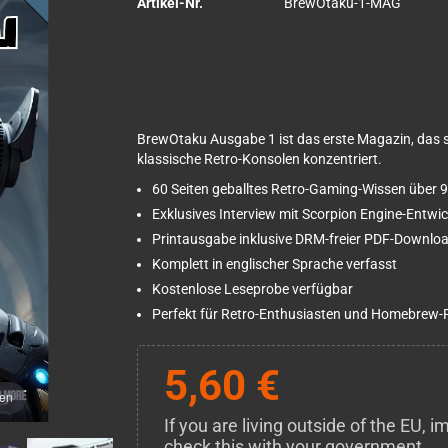
Artikel-Nr.
BrewOtaku-1-MAG
BrewOtaku Ausgabe 1 ist das erste Magazin, das 
klassische Retro-Konsolen konzentriert.
60 Seiten geballtes Retro-Gaming-Wissen über
Exklusives Interview mit Scorpion Engine-Entwic
Printausgabe inklusive DRM-freier PDF-Downlo
Komplett in englischer Sprache verfasst
Kostenlose Leseprobe verfügbar
Perfekt für Retro-Enthusiasten und Homebrew-
5,60 €
men
If you are living outside of the EU,
check this with your government