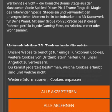
Wer kennt sie nicht – die ikonische Bonus Stage aus den
klassischen Sonic-Spielen! Dieser Pixel Frame fängt die Magie
des rotierenden Special Stages ein und verwandelt den
unvergesslichen Moment in ein beeindruckendes 3D-Kunstwerk
für Deine Wand. Mit einer Größe von 23x23cm passt dieser
Rahmen perfekt in jede Gaming-Ecke, ins Arbeitszimmer oder
Wohnzimmer.
Mehrschichtige 3D-Technologie für echte
Tiefenwirkung
Unsere Webseite benötigt für einige Funktionen Cookies,
weitere Cookies von Drittanbietern helfen uns, unser
Das Besondere an Pixel Frames: Durch die clevere Anordnung
Angebot zu verbessern.
mehrerer Ebenen entsteht eine faszinierende räumliche Tiefe.
Du kannst jederzeit bestimmen, welche Cookies erlaubt
Vordergrund, Mittelgrund und Hintergrund sind voneinander
getrennt, sodass der klassische 2D-Screenshot plötzlich einen
sind und welche nicht.
modernen 3D-Look erhält. Diese Technik lässt die bunte Sonic-
Weitere Informationen
Cookies anpassen
Welt förmlich aus dem Rahmen herausspringen und schafft
einen echten Hingucker-Effekt.
ALLE AKZEPTIEREN
Offiziell lizensiert und hochwertig verarbeitet
ALLE ABLEHNEN
Pixel Frames verwendet ausschließlich offiziell lizensierte
Screenshots, sodass Du authentische Videospiel-Kunst in