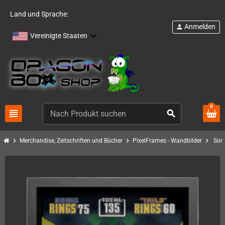
Land und Sprache:
Anmelden
person
Vereinigte Staaten
0
view_headline
search
chevron_right
chevron_right
chevron_right
Merchandise, Zeitschriften und Bücher
PixelFrames - Wandbilder
Son