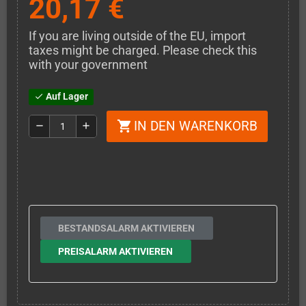
20,17 €
If you are living outside of the EU, import
taxes might be charged. Please check this
with your government
Auf Lager
check
IN DEN WARENKORB
shopping_cart
remove
add
BESTANDSALARM AKTIVIEREN
PREISALARM AKTIVIEREN