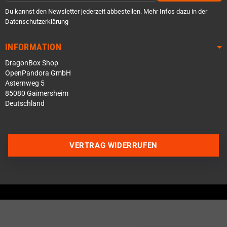
Du kannst den Newsletter jederzeit abbestellen. Mehr Infos dazu in der
Datenschutzerklärung
INFORMATION
DragonBox Shop
OpenPandora GmbH
Asternweg 5
85080 Gaimersheim
Deutschland
Über WhatsApp schreiben
VERTRAG WIDERRUFEN
Über Telegram schreiben
Discord Server beitreten
Facebook Messenger