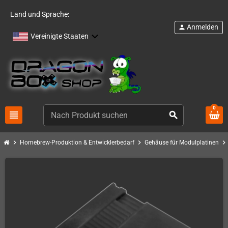
Land und Sprache:
Anmelden
person
Vereinigte Staaten
0
view_headline
search
chevron_right
chevron_right
chevron_right
Homebrew-Produktion & Entwicklerbedarf
Gehäuse für Modulplatinen