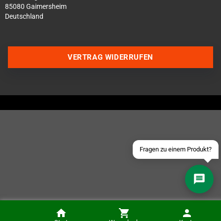
85080 Gaimersheim
Deutschland
Über WhatsApp schreiben
VERTRAG WIDERRUFEN
Über Telegram schreiben
Discord Server beitreten
Facebook Messenger
Schick uns eine eMail
Fragen zu einem Produkt?
NES Modul Gehäuse (Schwarz)