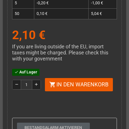
5
-0,20 €
-1,00 €
50
0,10 €
5,04 €
2,10 €
If you are living outside of the EU, import
taxes might be charged. Please check this
with your government
Auf Lager
check
IN DEN WARENKORB
shopping_cart
remove
add
BESTANDSALARM AKTIVIEREN