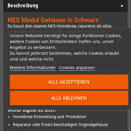
Beschreibung
NES Modul Gehäuse in Schwarz
Du baust dein eigenes NES-Homebrew, reparierst ein altes
Modul oder willst deiner Platine einfach ein ordentliches
Unsere Webseite benötigt für einige Funktionen Cookies,
Zuhause geben? Dieses schwarze Nachbau-Gehäuse im
weitere Cookies von Drittanbietern helfen uns, unser
klassischen NES-Modul-Format macht genau das möglich –
Angebot zu verbessern.
sauber, stabil und sofort einsatzbereit.
Du kannst jederzeit bestimmen, welche Cookies erlaubt
sind und welche nicht.
Was ist das?
Weitere Informationen
Cookies anpassen
Ein schwarzes Reproduction-Gehäuse, das sich am originalen
NES-Kartuschendesign orientiert. Es ist für Standard-NES-
ALLE AKZEPTIEREN
Modulplatinen ausgelegt und eignet sich überall dort, wo ein
original Gehäuse fehlt, beschädigt ist oder schlicht nie existiert
hat.
ALLE ABLEHNEN
Wofür eignet es sich?
Homebrew-Entwicklung und -Produktion
Reparatur oder Ersatz beschädigter Originalgehäuse